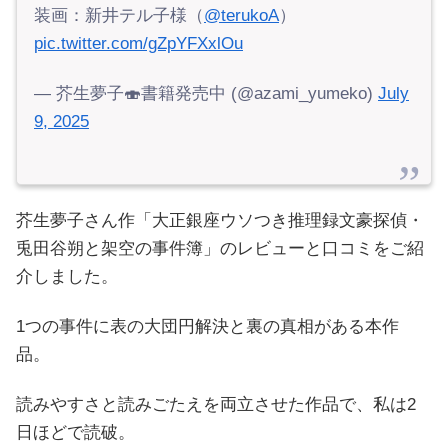
装画：新井テル子様（
@terukoA
）
pic.twitter.com/gZpYFXxlOu
— 芥生夢子🍣書籍発売中 (@azami_yumeko)
July
9, 2025
芥生夢子さん作「大正銀座ウソつき推理録文豪探偵・
兎田谷朔と架空の事件簿」のレビューと口コミをご紹
介しました。
1つの事件に表の大団円解決と裏の真相がある本作
品。
読みやすさと読みごたえを両立させた作品で、私は2
日ほどで読破。