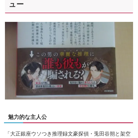
ュー
魅力的な主人公
「大正銀座ウソつき推理録文豪探偵・兎田谷朔と架空