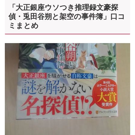
「大正銀座ウソつき推理録文豪探
偵・兎田谷朔と架空の事件簿」口コ
ミまとめ