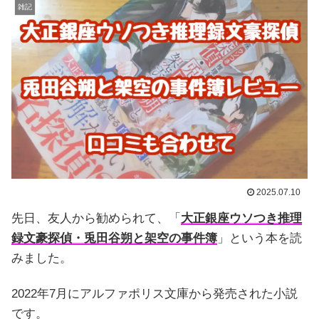
雑記
2025.07.10
先日、友人から勧められて、「
大正銀座ウソつき推理
録文豪探偵・兎田谷朔と架空の事件簿
」という本を読
みました。
2022年7月にアルファポリス文庫から発売された小説
です。