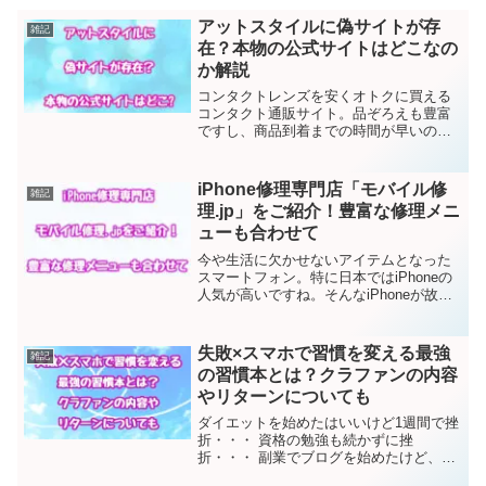
アットスタイルに偽サイトが存
雑記
在？本物の公式サイトはどこなの
か解説
コンタクトレンズを安くオトクに買える
コンタクト通販サイト。品ぞろえも豊富
ですし、商品到着までの時間が早いのも
特徴です。私はこれまでにいくつかのコ
ンタクト通販サイトを利用してきまし
た。その中で一番使いやすいな、と思っ
iPhone修理専門店「モバイル修
雑記
たのがアットスタイル！北海...
理.jp」をご紹介！豊富な修理メニ
ューも合わせて
今や生活に欠かせないアイテムとなった
スマートフォン。特に日本ではiPhoneの
人気が高いですね。そんなiPhoneが故障
したとき、どこに持ち込めばいいか、迷
ったことはありませんか？できるだけ素
早く、お手頃な料金で、安心して頼める
失敗×スマホで習慣を変える最強
雑記
ところに頼み...
の習慣本とは？クラファンの内容
やリターンについても
ダイエットを始めたはいいけど1週間で挫
折・・・ 資格の勉強も続かずに挫
折・・・ 副業でブログを始めたけど、地
味な作業に疲れてまたまた挫折・・・こ