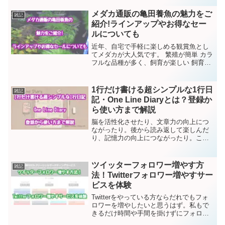
んな経験をした方は多いはず。ダイエッ
トや勉強などは習慣にできればいつから
メダカ通販の亀田養魚の魅力をご
雑記
は成果が出るものですが、...
紹介!ラインアップやお得なセー
ルについても
近年、自宅で手軽に楽しめる観賞魚とし
てメダカが大人気です。 繁殖が簡単 カラ
フルな品種が多く、飼育が楽しい 飼育コ
ストがあまりかからないなどの理由か
ら、老若男女問わず愛好家が増え続けて
います。そんなメダカの魅力を身近に感
1行だけ書ける超シンプルな1行日
雑記
じられるのが、メダカ...
記・One Line Diaryとは？登録か
ら使い方まで解説
脳を活性化させたり、文章力の向上につ
ながったり。後から読み返して楽しんだ
り、記憶力の向上につながったり。こん
な効果があると言われている日記を付け
る習慣。メリットや効果があるのですか
ら、書くと決めたら無理せず毎日続けた
ツイッターフォロワー増やす方
雑記
いものですよね。でもいざ...
法！Twitterフォロワー増やすサー
ビスを体験
Twitterをやっている方ならだれでもフォ
ロワーを増やしたいと思うはず。私もで
きるだけ時間や手間を掛けずにフォロワ
ーを増やしたいと思っています。フォロ