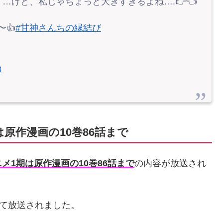
…けど、私じゃちょっと大きすぎるよね….👉👈
〜👍
#甘神さんちの縁結び
3
原作漫画の10巻86話まで
メ1期は原作漫画の10巻86話まで
の内容が放送され
って放送されました。