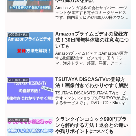
や登録方法を解説
Amebaマンガは株式会社サイバーエージ
ェントが運営する電子コミックサービス
です。国内最大級の約400,000冊のマンガ
が配信されています。Amebaマンガでは
2023年4月現在、初回登録時にマンガを
100冊まで40％OFFで購入できるクー...
Amazonプライムビデオの登録方
VOD登録・解約
法！30日間無料体験の注意点につ
いても
AmazonプライムビデオはAmazonが運営
する動画配信サービスです。国内ドラ
マ、海外ドラマ、邦画、洋画、アニメ、
キッズ作品、バラエティ番組、ドキュメ
ンタリーなど、幅広いコンテンツを用意
しています。初回登録に限り30日間の無
TSUTAYA DISCAS/TVの登録方
VOD登録・解約
料体験もできま...
法！画像付きでわかりやすく解説
TSUTAYA DISCAS/TSUTAYA TVは、ビ
デオレンタルショップのTSUTAYAが提供
するサービスです。DVD・CD・Blu-rayの
宅配レンタルを利用できる魅力的なサー
ビスです。実はTSUTAYA
DISCAS/TSUTAYA...
クランクインコミック990円プラ
VOD登録・解約
ンを解約する方法！退会との違い
や残りポイントについても