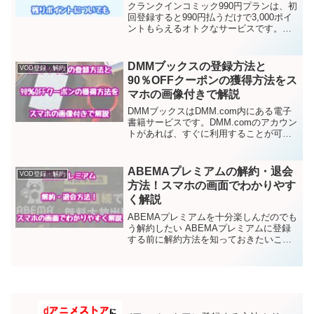
クランクインコミック990円プランは、初
回登録すると990円払うだけで3,000ポイ
ントもらえるオトクなサービスです。ポ
イントはマンガだけでなく、動画にも使
うことができますし、登録月の月末まで
に解約すれば追加料金を払う必要があり
DMMブックスの登録方法と
VOD登録・解約
ません。1冊...
90％OFFクーポンの獲得方法をス
マホの画像付きで解説
DMMブックスはDMM.com内にある電子
書籍サービスです。DMM.comのアカウン
トがあれば、すぐに利用することが可
能。登録料は無料で、250,000冊以上の漫
画が配信されています。DMMブックスで
は初回購入の方限定で、90％OFFクー
ABEMAプレミアムの解約・退会
VOD登録・解約
ポ...
方法！スマホの画面でわかりやす
く解説
ABEMAプレミアムを十分楽しんだのでも
う解約したい ABEMAプレミアムに登録
する前に解約方法を知っておきたいこん
な方のために、ここではABEMAプレミア
ムの解約方法を画像付きで解説します。
この通りに手続きすれば問題なくABEMA
プレミア...