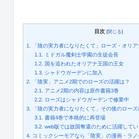
目次
[
閉じる
]
1.
「陰の実力者になりたくて」ローズ・オリア
1.1.
ミドガル魔剣士学園の生徒会長
1.2.
国を追われたオリアナ王国の王女
1.3.
シャドウガーデンに加入
2.
「陰実」アニメ2期でのローズの活躍は？
2.1.
アニメ2期の内容は原作書籍3巻
2.2.
ローズはシャドウガーデンで修業中
3.
「陰の実力者になりたくて」その後のローズ
3.1.
書籍4巻で本格的に再登場
3.2.
web版では故国奪還のために活躍してい
4.
コミックシーモアなら「陰実」の漫画・ラノベ