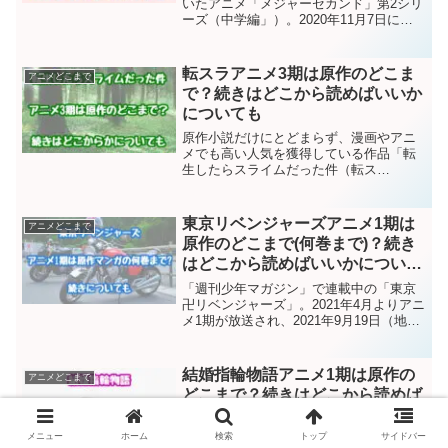
いたアニメ「メジャーセカンド」第2シリ
ーズ（中学編」）。2020年11月7日に最
終回を迎えました。原作とは異なる内容
でしたが、いい終わり方でしたね！さて
ここで気になるのはアニメ2期（第2シリ
転スラアニメ3期は原作のどこま
アニメどこまで
ーズ）は原作マ...
で？続きはどこから読めばいいか
についても
原作小説だけにとどまらず、漫画やアニ
メでも高い人気を獲得している作品「転
生したらスライムだった件（転ス
ラ）」。2024年にはアニメ3期の放送が予
定されています。今回の記事では、「転
スラ」アニメ3期では原作小説・漫画のど
東京リベンジャーズアニメ1期は
アニメどこまで
こからどこまでが描かれ...
原作のどこまで(何巻まで)？続き
はどこから読めばいいかについて
も
「週刊少年マガジン」で連載中の「東京
卍リベンジャーズ」。2021年4月よりアニ
メ1期が放送され、2021年9月19日（地域
によっては20日）に最終回が放送されま
した。もともと人気がありましたが、ア
ニメと劇場版映画があったことで、さら
結婚指輪物語アニメ1期は原作の
アニメどこまで
に人気が...
どこまで？続きはどこから読めば
いいかについても
メニュー
ホーム
検索
トップ
サイドバー
「月刊ビッグガンガン」（スクウェア・