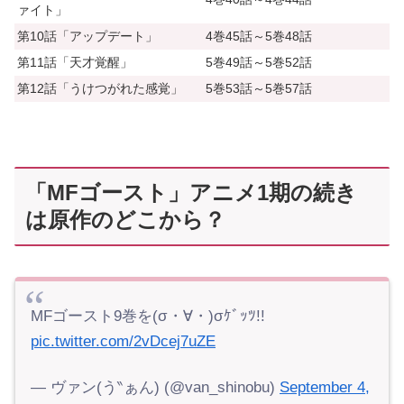
ァイト」
第10話「アップデート」
4巻45話～5巻48話
第11話「天才覚醒」
5巻49話～5巻52話
第12話「うけつがれた感覚」
5巻53話～5巻57話
「MFゴースト」アニメ1期の続き
は原作のどこから？
MFゴースト9巻を(σ・∀・)σｹﾞｯﾂ!!
pic.twitter.com/2vDcej7uZE
— ヴァン(う‶ぁん) (@van_shinobu)
September 4,