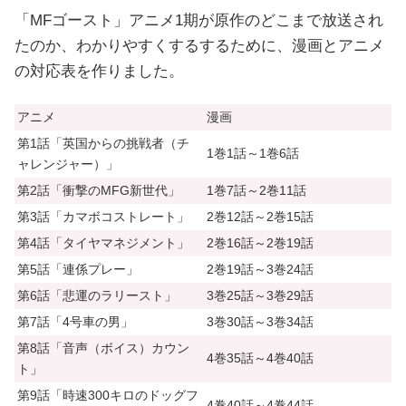
「MFゴースト」アニメ1期が原作のどこまで放送され
たのか、わかりやすくするするために、漫画とアニメ
の対応表を作りました。
アニメ
漫画
第1話「英国からの挑戦者（チ
1巻1話～1巻6話
ャレンジャー）」
第2話「衝撃のMFG新世代」
1巻7話～2巻11話
第3話「カマボコストレート」
2巻12話～2巻15話
第4話「タイヤマネジメント」
2巻16話～2巻19話
第5話「連係プレー」
2巻19話～3巻24話
第6話「悲運のラリースト」
3巻25話～3巻29話
第7話「4号車の男」
3巻30話～3巻34話
第8話「音声（ボイス）カウン
4巻35話～4巻40話
ト」
第9話「時速300キロのドッグフ
4巻40話～4巻44話