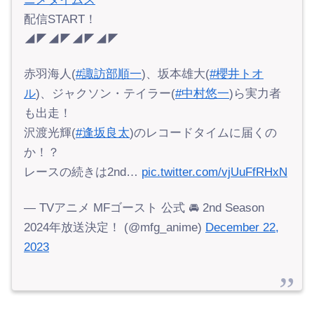
配信START！
◢◤◢◤◢◤◢◤
赤羽海人(
#諏訪部順一
)、坂本雄大(
#櫻井トオ
ル
)、ジャクソン・テイラー(
#中村悠一
)ら実力者
も出走！
沢渡光輝(
#逢坂良太
)のレコードタイムに届くの
か！？
レースの続きは2nd…
pic.twitter.com/vjUuFfRHxN
— TVアニメ MFゴースト 公式 🚘 2nd Season
2024年放送決定！ (@mfg_anime)
December 22,
2023