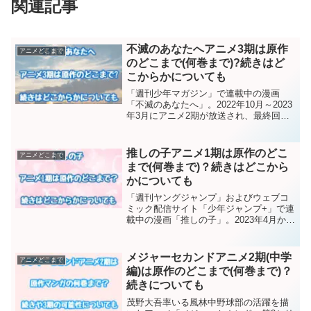
関連記事
不滅のあなたへアニメ3期は原作
アニメどこまで
のどこまで(何巻まで)?続きはど
こからかについても
「週刊少年マガジン」で連載中の漫画
「不滅のあなたへ」。2022年10月～2023
年3月にアニメ2期が放送され、最終回と
なる20話で第3シリーズの制作が決定した
ことが伝えられました！放送時期は未定
ですが、今から楽しみですね！今回は
推しの子アニメ1期は原作のどこ
アニメどこまで
「不滅のあな...
まで(何巻まで)？続きはどこから
かについても
「週刊ヤングジャンプ」およびウェブコ
ミック配信サイト「少年ジャンプ+」で連
載中の漫画「推しの子」。2023年4月から
アニメ1期がスタートし、6月28日（場所
によっては6月29日）に最終回が放送さ
れ、好評のうちに終了しました。続きが
メジャーセカンドアニメ2期(中学
アニメどこまで
見たくなる...
編)は原作のどこまで(何巻まで)？
続きについても
茂野大吾率いる風林中野球部の活躍を描