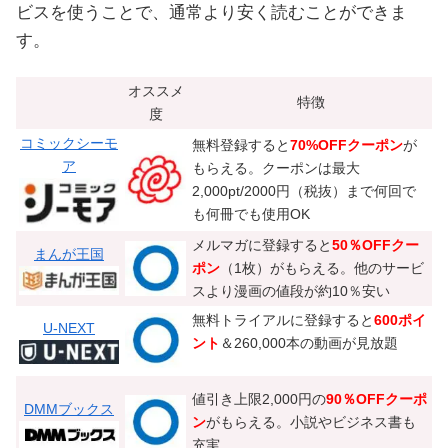
ビスを使うことで、通常より安く読むことができま
す。
オススメ
特徴
度
コミックシーモ
無料登録すると
70%OFFクーポン
が
ア
もらえる。クーポンは最大
2,000pt/2000円（税抜）まで何回で
も何冊でも使用OK
メルマガに登録すると
50％OFFクー
まんが王国
ポン
（1枚）がもらえる。他のサービ
スより漫画の値段が約10％安い
無料トライアルに登録すると
600ポイ
U-NEXT
ント
＆260,000本の動画が見放題
値引き上限2,000円の
90％OFFクーポ
DMMブックス
ン
がもらえる。小説やビジネス書も
充実