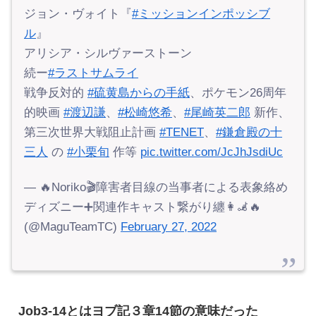
ジョン・ヴォイト『
#ミッションインポッシブ
ル
』
アリシア・シルヴァーストーン
続ー
#ラストサムライ
戦争反対的
#硫黄島からの手紙
、ポケモン26周年
的映画
#渡辺謙
、
#松崎悠希
、
#尾崎英二郎
新作、
第三次世界大戦阻止計画
#TENET
、
#鎌倉殿の十
三人
の
#小栗旬
作等
pic.twitter.com/JcJhJsdiUc
— 🔥Noriko🎬障害者目線の当事者による表象絡め
ディズニー➕関連作キャスト繋がり纏👩‍🦼🔥
(@MaguTeamTC)
February 27, 2022
Job3-14とはヨブ記３章14節の意味だった