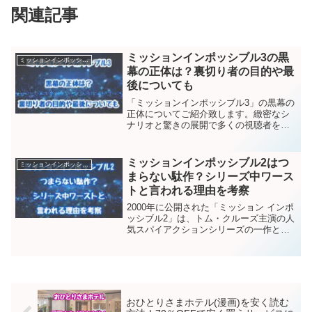
関連記事
ミッションインポッシブル3の黒
ミッションインポッシブル
幕の正体は？裏切り者の目的や最
後についても
「ミッションインポッシブル3」の黒幕の
正体についてご紹介致します。緻密なシ
ナリオと驚きの展開で多くの視聴者を魅
了した今作。この映画の核心にあるの
は、巧妙に隠された黒幕の存在です。ど
のようにして信頼を裏切り、最終的にど
ミッションインポッシブル2はつ
ミッションインポッシブル
のような結末を迎えたのか...
まらない駄作？シリーズ中ワース
トと言われる理由を考察
2000年に公開された「ミッション インポ
ッシブル2」は、トム・クルーズ主演の人
気スパイアクションシリーズの一作とし
て期待されていました。しかし、この作
品はシリーズ中で最もつまらないと低い
評価を受けることが多く、その理由につ
いても様々な議論...
おひとりさまホテル(漫画)を安く読む