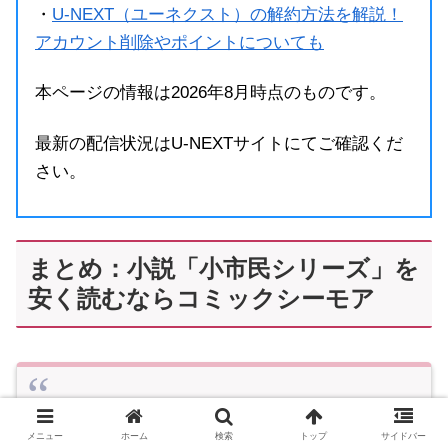
・
U-NEXT（ユーネクスト）の解約方法を解説！
アカウント削除やポイントについても
本ページの情報は2026年8月時点のものです。
最新の配信状況はU-NEXTサイトにてご確認くだ
さい。
まとめ：小説「小市民シリーズ」を
安く読むならコミックシーモア
🍰―――――
⠀⠀⠀⠀『
#小市民
シリーズ』
メニュー
ホーム
検索
トップ
サイドバー