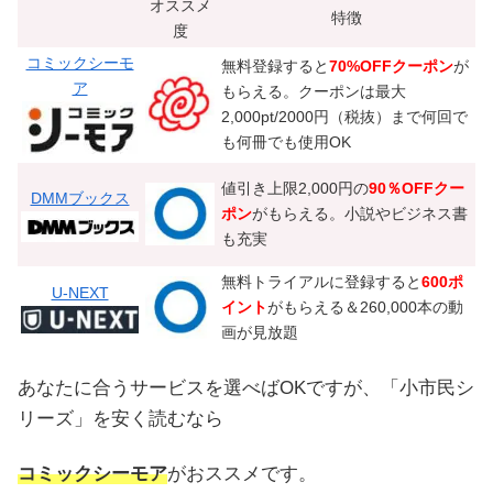
オススメ
特徴
度
コミックシーモ
無料登録すると
70%OFFクーポン
が
ア
もらえる。クーポンは最大
2,000pt/2000円（税抜）まで何回で
も何冊でも使用OK
値引き上限2,000円の
90％OFFクー
DMMブックス
ポン
がもらえる。小説やビジネス書
も充実
無料トライアルに登録すると
600ポ
U-NEXT
イント
がもらえる＆260,000本の動
画が見放題
あなたに合うサービスを選べばOKですが、「小市民シ
リーズ」を安く読むなら
コミックシーモア
がおススメです。