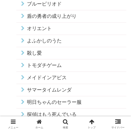
ブルーピリオド
盾の勇者の成り上がり
オリエント
よふかしのうた
殺し愛
トモダチゲーム
メイドインアビス
サマータイムレンダ
明日ちゃんのセーラー服
探偵はもう死んでいる
チェンソーマン
メニュー
ホーム
検索
トップ
サイドバー