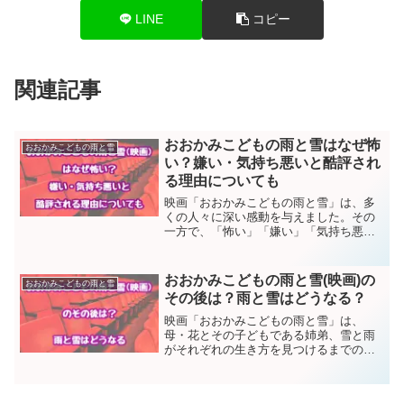
LINE
コピー
関連記事
おおかみこどもの雨と雪はなぜ怖
おおかみこどもの雨と雪
い？嫌い・気持ち悪いと酷評され
る理由についても
映画「おおかみこどもの雨と雪」は、多
くの人々に深い感動を与えました。その
一方で、「怖い」「嫌い」「気持ち悪
い」と感じたという意見も少なくありま
せん。そのような反応には、物語のテー
マや映像表現が持つ繊細さ、人間の心理
おおかみこどもの雨と雪(映画)の
おおかみこどもの雨と雪
に触れる描写が関係していま...
その後は？雨と雪はどうなる？
映画「おおかみこどもの雨と雪」は、
母・花とその子どもである姉弟、雪と雨
がそれぞれの生き方を見つけるまでの成
長を描いた名作です。物語のラストで、
姉の雪は人間として生きる道を、弟の雨
は狼として自然に生きる道を選びます。