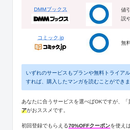
DMMブックス
値引
説
コミック.jp
無
いずれのサービスもプランや無料トライアル
すれば、購入したマンガを読むことができ
あなたに合うサービスを選べばOKですが、「
ア
がおススメです。
初回登録でもらえる
70%OFFクーポン
を使え