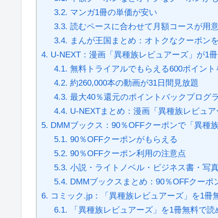
3.2.
マンガ1冊の単価が安い
3.3.
読むペースに合わせて月額コースが用
3.4.
まんが王国まとめ：オトクなクーポンを
4.
U-NEXT：漫画「異種族レビュアーズ」が1
4.1.
無料トライアルでもらえる600ポイン
4.2.
約260,000本の動画が31日間見放題
4.3.
最大40％還元のポイントバックプログ
4.4.
U-NEXTまとめ：漫画「異種族レビュ
5.
DMMブックス：90％OFFクーポンで「異
5.1.
90％OFFクーポンがもらえる
5.2.
90％OFFクーポン利用の注意点
5.3.
小説・ライトノベル・ビジネス書・写
5.4.
DMMブックスまとめ：90％OFFクー
6.
コミック.jp：「異種族レビュアーズ」を1冊
6.1.
「異種族レビュアーズ」を1冊無料で読