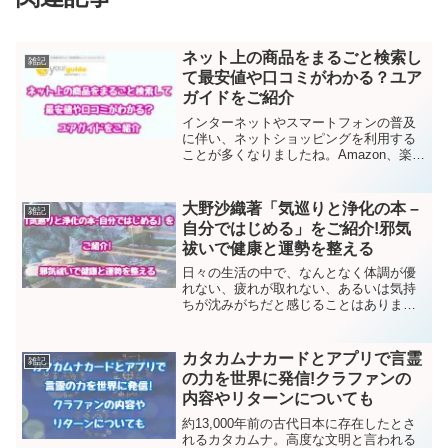
ネット上の商品をまるごと検索し
雑記
て最安値や口コミがわかる？ユア
ガイドをご紹介
インターネットやスマートフォンの普及
に伴い、ネットショッピングを利用する
ことが多くなりましたね。Amazon、楽
天、Yahoo!ショッピングあたりで購入す
る方が多いかと思います。できればオト
クに買い物したいものですが、価格を比
大野沙織著「気巡りと浄化の本 –
雑記
較するのがちょ...
自分ではじめる」をご紹介!邪気
祓いで健康と運勢を整える
日々の生活の中で、なんとなく体調が優
れない、疲れが取れない、あるいは気持
ちが沈みがちだと感じることはありませ
んか？そんな方におすすめしたいのが、
大野沙織さんの新刊「気巡りと浄化の本 -
自分ではじめる」です。本書では「邪気
カタカムナカードとアプリで言霊
雑記
祓い」をテーマに、...
の力を世界に発信!クラファンの
内容やリターンについても
約13,000年前の古代日本に存在したとさ
れるカタカムナ。高度な文明と言われる