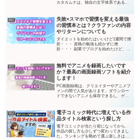
カタカムナは、独自の文字体系であるカ
タカムナ文字を使用していたと言われて
います。教育者や医師が絶賛するほど高
い効果あるというカタカムナ文字。今回
失敗×スマホで習慣を変える最強
雑記
はカタカムナ音読速...
の習慣本とは？クラファンの内容
やリターンについても
ダイエットを始めたはいいけど1週間で挫
折・・・ 資格の勉強も続かずに挫
折・・・ 副業でブログを始めたけど、地
味な作業に疲れてまたまた挫折・・・こ
んな経験をした方は多いはず。ダイエッ
トや勉強などは習慣にできればいつから
無料でアニメを録画したいです
雑記
は成果が出るものですが、...
か？最高の画面録画ソフトを紹介
します！
PC画面録画は、クリエイターやアニメフ
ァンの間で人気があります。ダウンロー
ドできないアニメも保存できるし、ゲー
ム実況もリアルタイムで記録可能です。
しかし、市場には多くの録画ソフトがあ
りますが、どんな録画ソフトを使えばい
電子コミック時代に増えている作
雑記
いのでしょうか。この記...
品タイトル検索という探し方
電子コミックが当たり前になってから、
作品の探し方も少しずつ変わってきまし
た。ランキングを眺めて選ぶ楽しさは今