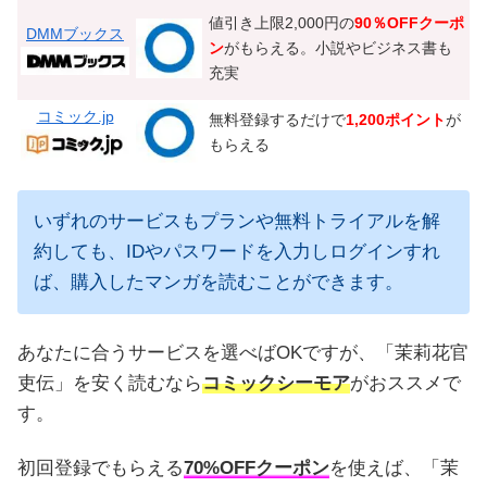
値引き上限2,000円の
90％OFFクーポ
DMMブックス
ン
がもらえる。小説やビジネス書も
充実
コミック.jp
無料登録するだけで
1,200ポイント
が
もらえる
いずれのサービスもプランや無料トライアルを解
約しても、IDやパスワードを入力しログインすれ
ば、購入したマンガを読むことができます。
あなたに合うサービスを選べばOKですが、「茉莉花官
吏伝」を安く読むなら
コミックシーモア
がおススメで
す。
初回登録でもらえる
70%OFFクーポン
を使えば、「茉