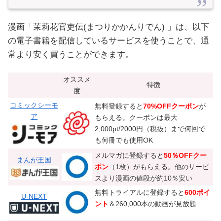
漫画「茉莉花官吏伝(まつりかかんりでん) 」は、以下
の電子書籍を配信しているサービスを使うことで、通
常より安く買うことができます。
オススメ
特徴
度
コミックシーモ
無料登録すると
70%OFFクーポン
が
ア
もらえる。クーポンは最大
2,000pt/2000円（税抜）まで何回で
も何冊でも使用OK
メルマガに登録すると
50％OFFクー
まんが王国
ポン
（1枚）がもらえる。他のサービ
スより漫画の値段が約10％安い
無料トライアルに登録すると
600ポイ
U-NEXT
ント
＆260,000本の動画が見放題