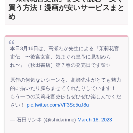
買う方法！漫画が安いサービスまと
め
本日3月16日は、高瀬わか先生による『茉莉花官
吏伝 〜後宮女官、気まぐれ皇帝に見初めら
れ〜』（秋田書店）第７巻の発売日です🌸✨
原作の何気ないシーンを、高瀬先生がとても魅力
的に描いたり膨らませてくれたりしています！
もう一つの茉莉花官吏伝もぜひぜひ楽しんでくだ
さい！
pic.twitter.com/VF3Sc5uJ8u
— 石田リンネ (@ishidarinne)
March 16, 2023