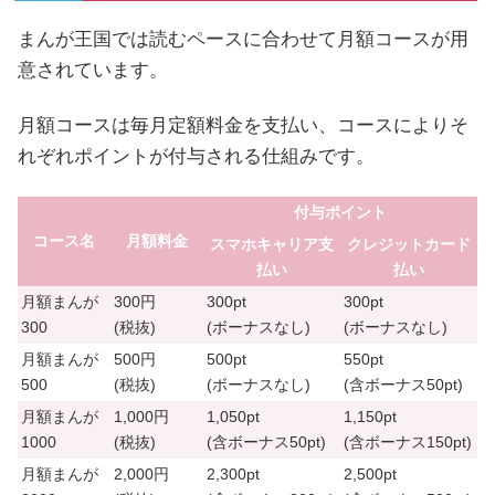
まんが王国では読むペースに合わせて月額コースが用
意されています。
月額コースは毎月定額料金を支払い、コースによりそ
れぞれポイントが付与される仕組みです。
付与ポイント
コース名
月額料金
スマホキャリア支
クレジットカード
払い
払い
月額まんが
300円
300pt
300pt
300
(税抜)
(ボーナスなし)
(ボーナスなし)
月額まんが
500円
500pt
550pt
500
(税抜)
(ボーナスなし)
(含ボーナス
50pt
)
月額まんが
1,000円
1,050pt
1,150pt
1000
(税抜)
(含ボーナス
50pt
)
(含ボーナス
150pt
)
月額まんが
2,000円
2,300pt
2,500pt