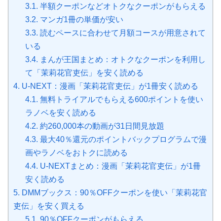
3.1.
半額クーポンなどオトクなクーポンがもらえる
3.2.
マンガ1冊の単価が安い
3.3.
読むペースに合わせて月額コースが用意されて
いる
3.4.
まんが王国まとめ：オトクなクーポンを利用し
て「茉莉花官吏伝」を安く読める
4.
U-NEXT：漫画「茉莉花官吏伝」が1冊安く読める
4.1.
無料トライアルでもらえる600ポイントを使い
ラノベを安く読める
4.2.
約260,000本の動画が31日間見放題
4.3.
最大40％還元のポイントバックプログラムで漫
画やラノベをおトクに読める
4.4.
U-NEXTまとめ：漫画「茉莉花官吏伝」が1冊
安く読める
5.
DMMブックス：90％OFFクーポンを使い「茉莉花官
吏伝」を安く買える
5.1.
90％OFFクーポンがもらえる