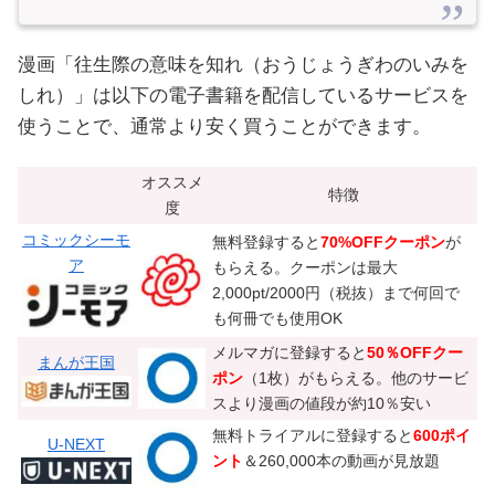
漫画「往生際の意味を知れ（おうじょうぎわのいみを
しれ）」は以下の電子書籍を配信しているサービスを
使うことで、通常より安く買うことができます。
オススメ
特徴
度
コミックシーモ
無料登録すると
70%OFFクーポン
が
ア
もらえる。クーポンは最大
2,000pt/2000円（税抜）まで何回で
も何冊でも使用OK
メルマガに登録すると
50％OFFクー
まんが王国
ポン
（1枚）がもらえる。他のサービ
スより漫画の値段が約10％安い
無料トライアルに登録すると
600ポイ
U-NEXT
ント
＆260,000本の動画が見放題