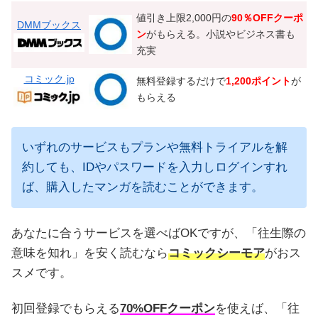
値引き上限2,000円の
90％OFFクーポ
DMMブックス
ン
がもらえる。小説やビジネス書も
充実
コミック.jp
無料登録するだけで
1,200ポイント
が
もらえる
いずれのサービスもプランや無料トライアルを解
約しても、IDやパスワードを入力しログインすれ
ば、購入したマンガを読むことができます。
あなたに合うサービスを選べばOKですが、「往生際の
意味を知れ」を安く読むなら
コミックシーモア
がおス
スメです。
初回登録でもらえる
70%OFFクーポン
を使えば、「往