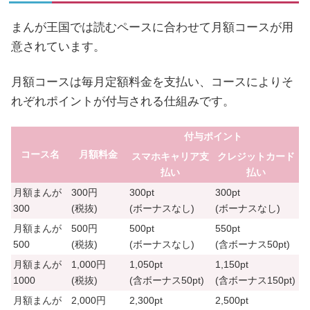
まんが王国では読むペースに合わせて月額コースが用
意されています。
月額コースは毎月定額料金を支払い、コースによりそ
れぞれポイントが付与される仕組みです。
付与ポイント
コース名
月額料金
スマホキャリア支
クレジットカード
払い
払い
月額まんが
300円
300pt
300pt
300
(税抜)
(ボーナスなし)
(ボーナスなし)
月額まんが
500円
500pt
550pt
500
(税抜)
(ボーナスなし)
(含ボーナス
50pt
)
月額まんが
1,000円
1,050pt
1,150pt
1000
(税抜)
(含ボーナス
50pt
)
(含ボーナス
150pt
)
月額まんが
2,000円
2,300pt
2,500pt