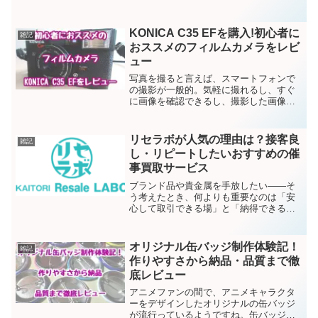
に、お気に入りの化粧台やドレッサーを
見つけてみませんか？ドレッサーは、単
なる家具ではなく、日々の美しさをサポ
KONICA C35 EFを購入!初心者に
雑記
ートし、自分らしさを表現す...
おススメのフィルムカメラをレビ
ュー
写真を撮ると言えば、スマートフォンで
の撮影が一般的。気軽に撮れるし、すぐ
に画像を確認できるし、撮影した画像を
加工できるという楽しみもありますね。
その一方で、フィルムカメラに関心を持
つ方が増えているのも事実。特にクラシ
リセラボが人気の理由は？接客良
雑記
ックなフィルムカメラには...
し・リピートしたいおすすめの催
事買取サービス
ブランド品や貴金属を手放したい――そ
う考えたとき、何よりも重要なのは「安
心して取引できる場」と「納得できる対
応」ではないでしょうか。そんなニーズ
に応えてくれるのが、リセラボという催
事買取サービスです。株式会社Trust
オリジナル缶バッジ制作体験記！
雑記
japanが運営する...
作りやすさから納品・品質まで徹
底レビュー
アニメファンの間で、アニメキャラクタ
ーをデザインしたオリジナルの缶バッジ
が流行っているようですね。缶バッジを