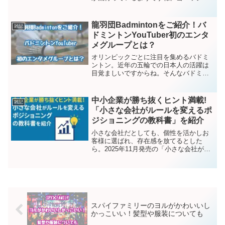
トートバックや帽子、服に付けたり、イ
ンテリアとして部屋に飾ったりなど、
様々な使い方をして楽しんでいるようで
龍羽団Badmintonをご紹介！バ
雑記
す。調べてみたところ、オリ...
ドミントンYouTuber初のエンタ
メグループとは？
オリンピックごとに注目を集めるバドミ
ントン。近年の五輪での日本人の活躍は
目覚ましいですからね。そんなバドミン
トンの魅力や技を動画で発信していると
いうYouTubeチャンネルをご紹介しま
す。チャンネル名は龍羽団
中小企業が勝ち抜くヒント満載!
雑記
Badminton（りゅうはだん...
「小さな会社がルールを変えるポ
ジショニングの教科書」を紹介
小さな会社だとしても、個性を活かしお
客様に選ばれ、存在感を放てるとした
ら。2025年11月発売の「小さな会社がル
ールを変えるポジショニングの教科書
―「個性」で市場を動かす思考法」は、
その可能性を示す一冊です。大企業でも
なく大資本でもないカフ...
スパイファミリーのヨルがかわいいし
かっこいい！髪型や服装についても