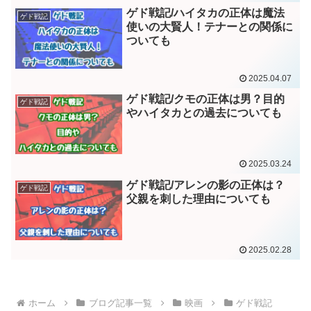
ゲド戦記/ハイタカの正体は魔法
ゲド戦記
使いの大賢人！テナーとの関係に
ついても
2025.04.07
ゲド戦記/クモの正体は男？目的
ゲド戦記
やハイタカとの過去についても
2025.03.24
ゲド戦記/アレンの影の正体は？
ゲド戦記
父親を刺した理由についても
2025.02.28
ホーム
ブログ記事一覧
映画
ゲド戦記