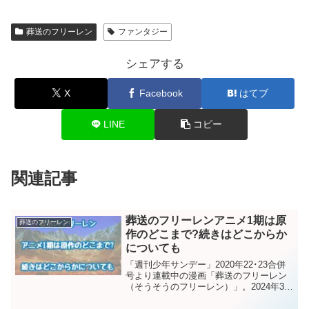
葬送のフリーレン
ファンタジー
シェアする
X
Facebook
はてブ
LINE
コピー
関連記事
葬送のフリーレンアニメ1期は原
葬送のフリーレン
作のどこまで?続きはどこからか
についても
「週刊少年サンデー」2020年22･23合併
号より連載中の漫画「葬送のフリーレン
（そうそうのフリーレン）」。2024年3月
時点の単行本の累計発行部数は2,000万そ
んな「葬送のフリーレン」のアニメが