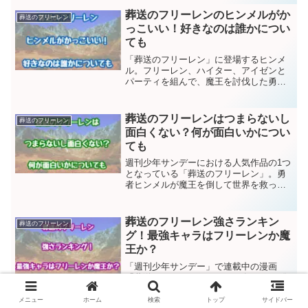
2023年9月～2024年3月に放送されま...
葬送のフリーレンのヒンメルがか
葬送のフリーレン
っこいい！好きなのは誰かについ
ても
「葬送のフリーレン」に登場するヒンメ
ル。フリーレン、ハイター、アイゼンと
パーティを組んで、魔王を討伐した勇者
です。本編1話で命を落としたため、回想
シーンでしか出番がありませんが、かっ
こいいところを見せています。そんなヒ
葬送のフリーレンはつまらないし
葬送のフリーレン
ンメルには好きな人がい...
面白くない？何が面白いかについ
ても
週刊少年サンデーにおける人気作品の1つ
となっている「葬送のフリーレン」。勇
者ヒンメルが魔王を倒して世界を救った
後の後日談を描いたストーリーとなって
おり、その斬新なストーリーで注目を集
めています。そんな「葬送のフリーレ
葬送のフリーレン強さランキン
葬送のフリーレン
ン」ですが、週刊少年サン...
グ！最強キャラはフリーレンか魔
王か？
「週刊少年サンデー」で連載中の漫画
「葬送のフリーレン」。2023年4月5日発
売の「週刊少年サンデー」19号で無期限
の休載が発表されましたが、人気は高い
メニュー
ホーム
検索
トップ
サイドバー