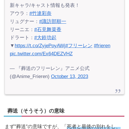
新キャラ/キャスト情報も発表！
アウラ：
#竹達彩奈
リュグナー：
#諏訪部順一
リーニエ：
#石見舞菜香
ドラート：
#大鈴功起
▼
https://t.co/ZyjePoyAWj
#フリーレン
#frieren
pic.twitter.com/Ex64DEZVHZ
— 『葬送のフリーレン』アニメ公式
(@Anime_Frieren)
October 13, 2023
葬送（そうそう）の意味
まず”葬送”の意味ですが、「
死者と最後の別れをし、