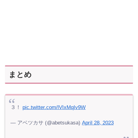
まとめ
３！
pic.twitter.com/lVIxMqIv9W
— アベツカサ (@abetsukasa)
April 28, 2023