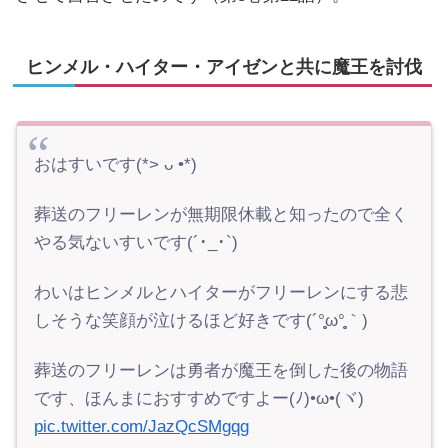
ヒンメル・ハイター・アイゼンと共に魔王を討伐
おはすいです(*> ᴗ •*)ゞ
葬送のフリーレンが無期限休載と知ったので全く
やる気ないすいです(´･_･`)
わいはヒンメルとハイターがフリーレンにする悲
しそうな笑顔が泣けるほど好きです(´°̥̥̥ω°̥̥̥｀)
葬送のフリーレンは勇者が魔王を倒した後の物語
です、ほんまにおすすめですよー(ﾉ)•ω•(ヾ)
pic.twitter.com/JazQcSMgqg