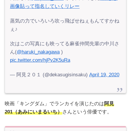
画像貼って指名していくリレー
蒸気の力でいろいろ吹っ飛ばせねぇもんてすかね
ぇ♪
次はこの写真にも映ってる麻雀仲間先輩の中川さ
ん(
@haruki_nakagawa
)
pic.twitter.com/hjPv2K5uRa
— 阿見２０１ (@dekasugisinsaku)
April 19, 2020
映画「キングダム」でランカイを演じたのは
阿見
201（あみにいまるいち）
さんという俳優です。