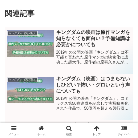
関連記事
キングダムの映画は原作マンガを
キングダム（実写版）
知らなくても面白い？予備知識は
必要かについても
2019年の公開の映画「キングダム」は不
可能と言われた原作マンガの映像化に成
功した超大作。原作者の原泰久さんが
「原作読者を全員劇場に連れて行く」と
豪語したほどの出来栄えになっていま
す。ここで気になるのは 映画「キングダ
キングダム（映画）はつまらない
キングダム（実写版）
ム」は原作マンガやアニ...
しひどい？怖い・グロいという声
についても
2019年公開の映画「キングダム」。コミ
ックス第50巻達成を記念して実写映画化
された作品で、50億円を超える興行収入
を記録した人気作品になりました！口コ
ミはかなり好評で、人気のほどがうかが
えます。一方で「つまらない」「ひど
キングダム（映画）バジオウはな
キングダム（実写版）
い」「面白くない」...
ぜ弱い？原作との違いや役者につ
メニュー
ホーム
検索
トップ
サイドバー
いても