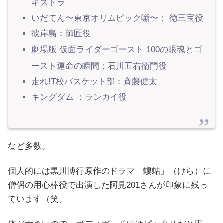
キストラ
いだてん〜東京オリムピック噺〜： 徳三宝役
彼岸島：師匠役
劇場版 仮面ライダーゴースト 100の眼魂とゴ
ースト運命の瞬間：石川五右衛門役
走れ!T校バスケット部：斉藤健太
キングダム ：ランカイ役
など多数。
個人的には黒川博行原作のドラマ「螻蛄」（けら）に
僧侶の用心棒役で出演した阿見201さんが印象に残っ
ています（笑。