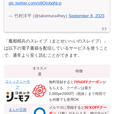
pic.twitter.com/o9OIsbqNcp
— 竹村洋平 (@takemura4hey)
September 8, 2023
「魔都精兵のスレイブ（まとせいへいのスレイブ）」
は以下の電子書籍を配信しているサービスを使うこと
で、通常より安く読むことができます。
オススメ
特徴
度
コミックシーモ
無料登録すると
70%OFFクーポン
が
ア
もらえる。クーポンは最大
2,000pt/2000円（税抜）まで何回で
も何冊でも使用OK
メルマガに登録すると
50％OFFクー
まんが王国
ポン
（1枚）がもらえる。他のサービ