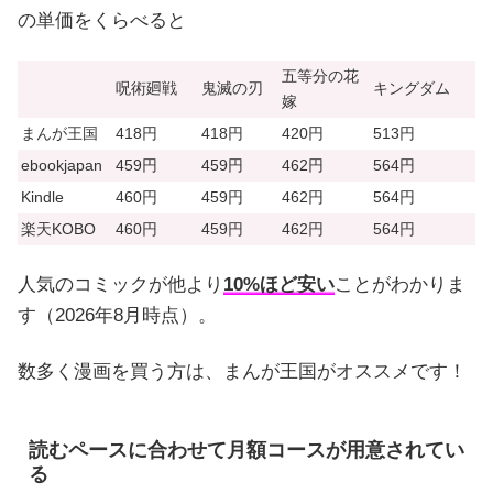
の単価をくらべると
五等分の花
呪術廻戦
鬼滅の刃
キングダム
嫁
まんが王国
418円
418円
420円
513円
ebookjapan
459円
459円
462円
564円
Kindle
460円
459円
462円
564円
楽天KOBO
460円
459円
462円
564円
人気のコミックが他より
10%ほど安い
ことがわかりま
す（2026年8月時点）。
数多く漫画を買う方は、まんが王国がオススメです！
読むペースに合わせて月額コースが用意されてい
る