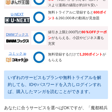
スより漫画の値段が約10％安い
無料トライアルに登録すると
600ポイ
U-NEXT
ント
＆260,000本の動画が見放題
値引き上限2,000円の
90％OFFクーポ
DMMブックス
ン
がもらえる。小説やビジネス書も
充実
コミック.jp
無料登録するだけで
1,200ポイント
が
もらえる
いずれのサービスもプランや無料トライアルを解
約しても、IDやパスワードを入力しログインすれ
ば、購入したマンガを読むことができます。
あなたに合うサービスを選べばOKですが、「魔都精兵