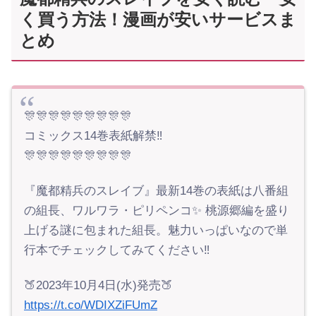
く買う方法！漫画が安いサービスま
とめ
🎊🎊🎊🎊🎊🎊🎊🎊🎊
コミックス14巻表紙解禁‼️
🎊🎊🎊🎊🎊🎊🎊🎊🎊
『魔都精兵のスレイブ』最新14巻の表紙は八番組
の組長、ワルワラ・ピリペンコ✨ 桃源郷編を盛り
上げる謎に包まれた組長。魅力いっぱいなので単
行本でチェックしてみてください‼️
🍑2023年10月4日(水)発売🍑
https://t.co/WDIXZiFUmZ