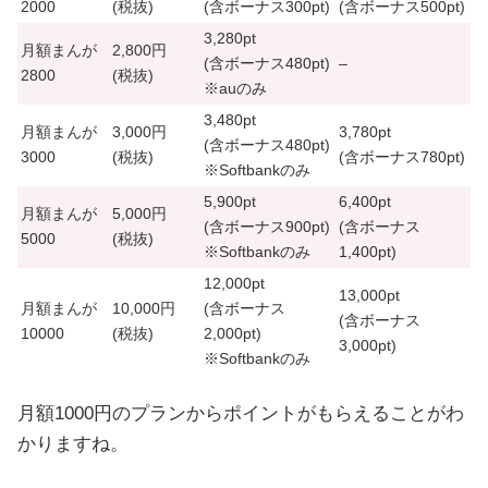
2000
(税抜)
(含ボーナス
300pt
)
(含ボーナス
500pt
)
3,280pt
月額まんが
2,800円
(含ボーナス
480pt
)
–
2800
(税抜)
※auのみ
3,480pt
月額まんが
3,000円
3,780pt
(含ボーナス
480pt
)
3000
(税抜)
(含ボーナス
780pt
)
※Softbankのみ
5,900pt
6,400pt
月額まんが
5,000円
(含ボーナス
900pt
)
(含ボーナス
5000
(税抜)
※Softbankのみ
1,400pt
)
12,000pt
13,000pt
月額まんが
10,000円
(含ボーナス
(含ボーナス
10000
(税抜)
2,000pt
)
3,000pt
)
※Softbankのみ
月額1000円のプランからポイントがもらえることがわ
かりますね。