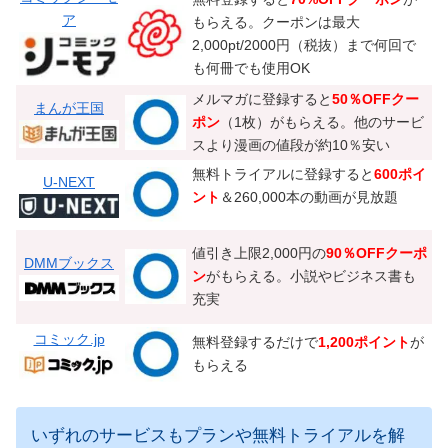
ア
もらえる。クーポンは最大
2,000pt/2000円（税抜）まで何回で
も何冊でも使用OK
メルマガに登録すると
50％OFFクー
まんが王国
ポン
（1枚）がもらえる。他のサービ
スより漫画の値段が約10％安い
無料トライアルに登録すると
600ポイ
U-NEXT
ント
＆260,000本の動画が見放題
値引き上限2,000円の
90％OFFクーポ
DMMブックス
ン
がもらえる。小説やビジネス書も
充実
コミック.jp
無料登録するだけで
1,200ポイント
が
もらえる
いずれのサービスもプランや無料トライアルを解