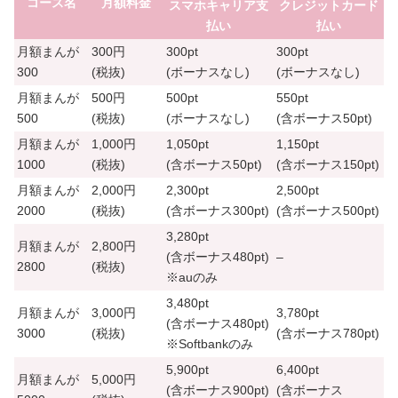
コース名
月額料金
スマホキャリア支
クレジットカード
払い
払い
月額まんが
300円
300pt
300pt
300
(税抜)
(ボーナスなし)
(ボーナスなし)
月額まんが
500円
500pt
550pt
500
(税抜)
(ボーナスなし)
(含ボーナス
50pt
)
月額まんが
1,000円
1,050pt
1,150pt
1000
(税抜)
(含ボーナス
50pt
)
(含ボーナス
150pt
)
月額まんが
2,000円
2,300pt
2,500pt
2000
(税抜)
(含ボーナス
300pt
)
(含ボーナス
500pt
)
3,280pt
月額まんが
2,800円
(含ボーナス
480pt
)
–
2800
(税抜)
※auのみ
3,480pt
月額まんが
3,000円
3,780pt
(含ボーナス
480pt
)
3000
(税抜)
(含ボーナス
780pt
)
※Softbankのみ
5,900pt
6,400pt
月額まんが
5,000円
(含ボーナス
900pt
)
(含ボーナス