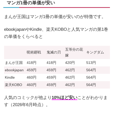
マンガ1冊の単価が安い
まんが王国はマンガ1冊の単価が安いのが特徴です。
ebookjapanやKindle、楽天KOBOと人気マンガの第1巻
の単価をくらべると
五等分の花
呪術廻戦
鬼滅の刃
キングダム
嫁
まんが王国
418円
418円
420円
513円
ebookjapan
459円
459円
462円
564円
Kindle
460円
459円
462円
564円
楽天KOBO
460円
459円
462円
564円
人気のコミックが他より
10%ほど安い
ことがわかりま
す（2026年6月時点）。