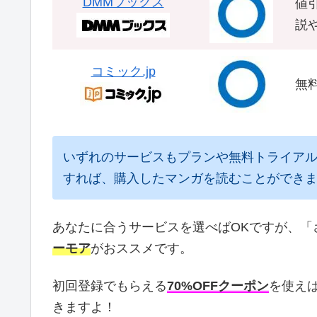
DMMブックス
値引
説
コミック.jp
無
いずれのサービスもプランや無料トライアル
すれば、購入したマンガを読むことができ
あなたに合うサービスを選べばOKですが、「
ーモア
がおススメです。
初回登録でもらえる
70%OFFクーポン
を使え
きますよ！