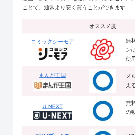
ことで、通常より安く買うことができます。
オススメ度
無
コミックシーモア
ンは
使用
まんが王国
メ
え
無
U-NEXT
の