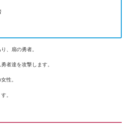
者
あり、扇の勇者。
れ勇者達を攻撃します。
の女性。
ます。