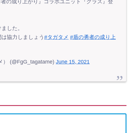
盾の勇者の成り上がり』コラボユニット『グラス』登
けました。
間は協力しましょう
#タガタメ
#盾の勇者の成り上
@FgG_tagatame)
June 15, 2021