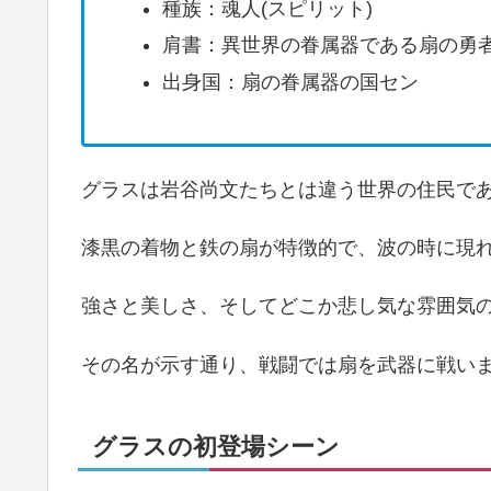
種族：魂人(スピリット)
肩書：異世界の眷属器である扇の勇
出身国：扇の眷属器の国セン
グラスは岩谷尚文たちとは違う世界の住民で
漆黒の着物と鉄の扇が特徴的で、波の時に現
強さと美しさ、そしてどこか悲し気な雰囲気
その名が示す通り、戦闘では扇を武器に戦い
グラスの初登場シーン