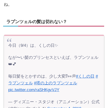
ね。
ラプンツェルの髪は切れない？
今日（9/4）は、くしの日✨
なが〜い髪のプリンセスといえば、ラプンツェル
👑💕
毎日髪をとかすのは、少し大変⁉👀💭
#くしの日
#
ラプンツェル
#塔の上のラプンツェル
pic.twitter.com/raSHKgvVJY
— ディズニー・スタジオ（アニメーション）公式