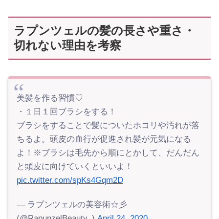
ラプンツェルの髪の長さや重さ・
切れない理由を考察
美髪を作る習慣♡
・１日１回ブラシをする！
ブラシをすることで髪についたホコリや汚れが落
ちるよ。頭皮の血行が促進され髪が元気になる
よ！※ブラシは毛先から順にとかして、だんだん
と頭皮に向けていくといいよ！
pic.twitter.com/spKs4Gqm2D
— ラプンツェルの美容術☆彡
(@RapunzelBeauty_)
April 24, 2020