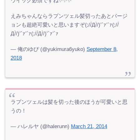
ウイッグ必須ですね✨✨✨
えみちゃんならラプンツェル髪切ったあとバージ
ョンも超絶可愛いと思いますぞ(;//́Д/̀/)’`ｧ’`ｧ(;//́
Д/̀/)’`ｧ’`ｧ(;//́Д/̀/)’`ｧ’`ｧ
— 俺のゆぴ (@yukimura6yuko)
September 8,
2018
ラプンツェルは髪を切った後のほうが可愛いと思
うの！
— ハレルヤ (@halerunn)
March 21, 2014