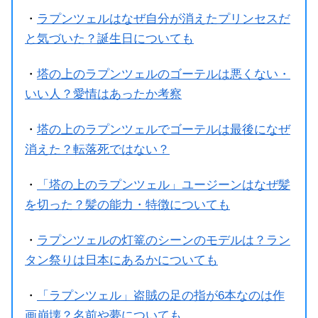
・
ラプンツェルはなぜ自分が消えたプリンセスだ
と気づいた？誕生日についても
・
塔の上のラプンツェルのゴーテルは悪くない・
いい人？愛情はあったか考察
・
塔の上のラプンツェルでゴーテルは最後になぜ
消えた？転落死ではない？
・
「塔の上のラプンツェル」ユージーンはなぜ髪
を切った？髪の能力・特徴についても
・
ラプンツェルの灯篭のシーンのモデルは？ラン
タン祭りは日本にあるかについても
・
「ラプンツェル」盗賊の足の指が6本なのは作
画崩壊？名前や夢についても