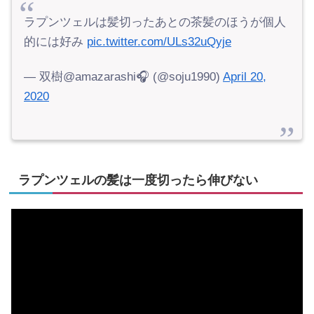
ラプンツェルは髪切ったあとの茶髪のほうが個人
的には好み
pic.twitter.com/ULs32uQyje
— 双樹@amazarashi🎧 (@soju1990)
April 20,
2020
ラプンツェルの髪は一度切ったら伸びない