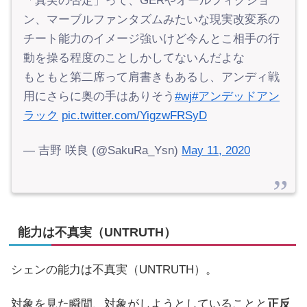
「真実の否定」って、GERやオールフィクショ
ン、マーブルファンタズムみたいな現実改変系の
チート能力のイメージ強いけど今んとこ相手の行
動を操る程度のことしかしてないんだよな
もともと第二席って肩書きもあるし、アンディ戦
用にさらに奥の手はありそう
#wj
#アンデッドアン
ラック
pic.twitter.com/YigzwFRSyD
— 吉野 咲良 (@SakuRa_Ysn)
May 11, 2020
能力は不真実（UNTRUTH）
シェンの能力は不真実（UNTRUTH）。
対象を見た瞬間、対象がしようとしていることと
正反