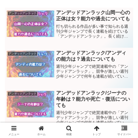
アンデッドアンラック山岡一心の
アンデッドアンラック
正体は女？能力や過去についても
打ち切られる作品が多い事で知られる週
刊少年ジャンプで長く連載を続けている
「アンデッドアンラック」。長く続けら
れて人気があるからこそ、アニメ化がさ
れたのでしょう。そんな「アンデッドア
ンラック」に登場する山岡一心について
アンデッドアンラック/アンディ
アンデッドアンラック
解説します。山岡は鎧武者...
の能力は？過去についても
週刊少年ジャンプで絶賛連載中の「アン
デッドアンラック」。競争が激しい週刊
少年ジャンプで何年も連載が続いている
「アンデラ」は、人気作品の1つとして数
えられています。そんな「アンデッドア
ンラック」に登場するアンディ。アンデ
アンデッドアンラック/ジーナの
アンデッドアンラック
ィは自身の能力によって...
年齢は？能力や死亡・復活につい
ても
週刊少年ジャンプで絶賛連載中の「アン
デッドアンラック」。競争が激しい週刊
少年ジャンプで何年も連載が続いている
「アンデラ」は、人気作品の1つとして数
えられています。そんな「アンデラ」に
メニュー
ホーム
検索
トップ
サイドバー
登場するジーナに注目します。ジーナは