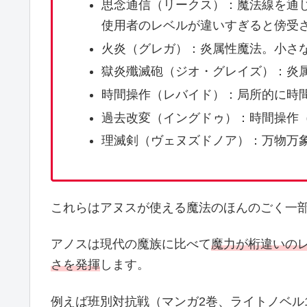
思念通信（リークス）：魔法線を通
使用者のレベルが違いすぎると傍受
火炎（グレガ）：炎属性魔法。小さ
獄炎殲滅砲（ジオ・グレイズ）：炎
時間操作（レバイド）：局所的に時
過去改変（イングドゥ）：時間操作
理滅剣（ヴェヌズドノア）：万物万
これらはアヌスが使える魔法のほんのごく一
アノスは現代の魔族に比べて
魔力が桁違いの
さを発揮
します。
例えば班別対抗戦（マンガ2巻、ライトノベル