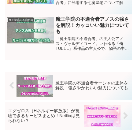
合者」に登場する七魔皇老について解説
していきます。七魔皇老はアノスが生み
出した魔族達で、やがて始祖と言える存
在として君臨。しかし、全員2000年前に
魔王学院の不適合者アノスの強さ
魔王学院の不適合者
記憶を消されたのです...
を解説！カッコいい魅力について
も
「魔王学院の不適合者」の主人公アノ
ス・ヴォルディゴード。いわゆる「俺
TUEEE」系作品の主人公で、物語の中で
圧倒的な強さを誇ります。そのため傲慢
でふてぶてしい印象を受けますが、実は
やさしく、ボケたところもあり、嫌味の
ないキャラクターです。こ...
魔王学院の不適合者サーシャの正体を
解説！強さやかわいい魅力についても
エグゼロス（Hネルギー解放版）が視
聴できるサービスまとめ！Netflixは見
られない？