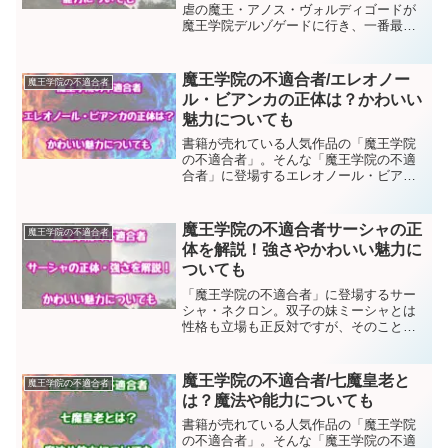
虐の魔王・アノス・ヴォルディゴードが
魔王学院デルゾゲードに行き、一番最初
に知り合ったのがミーシャ・クロネンで
す。「魔王学院の不適合者」にはすてき
な女性キャラが多く登場しますが、ミー
魔王学院の不適合者/エレオノー
魔王学院の不適合者
シャは一番かわいいキャラ...
ル・ビアンカの正体は？かわいい
魅力についても
書籍が売れている人気作品の「魔王学院
の不適合者」。そんな「魔王学院の不適
合者」に登場するエレオノール・ビアン
カについて解説していきます。エレオノ
ールは勇者を輩出する勇者学院に通って
いますが、魔族に対してもとても友好的
魔王学院の不適合者サーシャの正
魔王学院の不適合者
に接する優しい人物です。...
体を解説！強さやかわいい魅力に
ついても
「魔王学院の不適合者」に登場するサー
シャ・ネクロン。双子の妹ミーシャとは
性格も立場も正反対ですが、そのことが
かえって2人のヒロインの個性をより際立
たせ、魅力的にしています。ここではサ
ーシャの正体や強さを解説します。また
魔王学院の不適合者/七魔皇老と
魔王学院の不適合者
ツンデレヒロイン・サー...
は？魔法や能力についても
書籍が売れている人気作品の「魔王学院
の不適合者」。そんな「魔王学院の不適