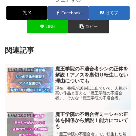
X
Facebook
はてブ
LINE
コピー
関連記事
魔王学院の不適合者シンの正体を
魔王学院の不適合者
解説！アノスを裏切り転生しない
理由についても
現在、書籍が10巻以上出ていて、人気が
高い作品と言える「魔王学院の不適合
者」。そんな「魔王学院の不適合者」に
登場するシン・レグリアについて解説し
ていきます。シンは2000年前にいた魔王
であり主人公でもあるアノスの忠実な家
魔王学院の不適合者ミーシャの正
魔王学院の不適合者
臣であり、剣の腕前は...
体を関係から解説！能力について
も
「魔王学院の不適合者」で、転生した暴