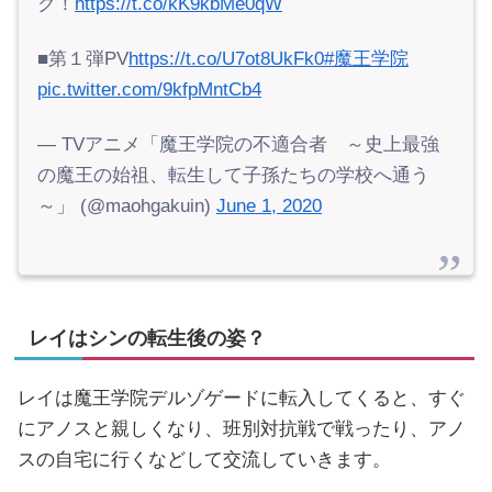
ク！
https://t.co/kK9kbMe0qW
■第１弾PV
https://t.co/U7ot8UkFk0
#魔王学院
pic.twitter.com/9kfpMntCb4
— TVアニメ「魔王学院の不適合者 ～史上最強
の魔王の始祖、転生して子孫たちの学校へ通う
～」 (@maohgakuin)
June 1, 2020
レイはシンの転生後の姿？
レイは魔王学院デルゾゲードに転入してくると、すぐ
にアノスと親しくなり、班別対抗戦で戦ったり、アノ
スの自宅に行くなどして交流していきます。