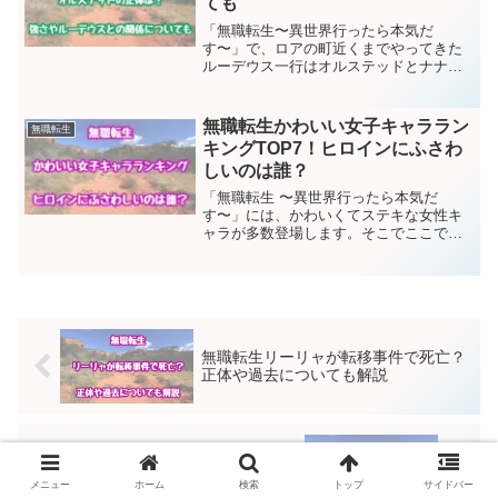
ても
「無職転生〜異世界行ったら本気だ
す〜」で、ロアの町近くまでやってきた
ルーデウス一行はオルステッドとナナホ
シに遭遇。ルーデウスから「ヒトガミ」
という言葉を聞いたオルステッドはルー
デウスを急襲。ルーデウスを瀕死の状態
無職転生かわいい女子キャララン
無職転生
にしてしまいます。それほどま...
キングTOP7！ヒロインにふさわ
しいのは誰？
「無職転生 〜異世界行ったら本気だ
す〜」には、かわいくてステキな女性キ
ャラが多数登場します。そこでここでは
当ブログ管理人の独断で「無職転生」か
わいい女子キャラランキングを作りまし
た！あなたのお気に入りのキャラクター
が何位に入るか、楽しみなが...
無職転生リーリャが転移事件で死亡？
正体や過去についても解説
無職転生エリナリーゼの呪いを解説！
クリフとの結婚や子どもについても
メニュー
ホーム
検索
トップ
サイドバー