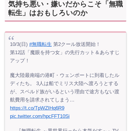
気持ち悪い・嫌いだからこそ「無職
転生」はおもしろいのか
10/3(日)
#無職転生
第2クール放送開始！
第12話「魔眼を持つ女」の先行カット＆あらすじ
アップ！
魔大陸最南端の港町・ウェンポートに到着したル
ディたち。 3人は船でミリス大陸へ渡ろうとする
が、スペルド族がいるという理由で途方もない渡
航費用を請求されてしまう…
https://t.co/TpWZIHq6R9
pic.twitter.com/hpcFFT10Si
— 『無職転生 ～異世界行ったら本気だす～』TV