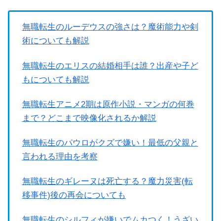
無職転生のルーデウスの強さは？魔術能力や剣
術についても解説
無職転生のエリスの結婚相手は誰？出産や子ど
もについても解説
無職転生アニメ2期は原作小説・マンガの何巻
まで？どこまで映像化されるか解説
無職転生のパウロがクズで嫌い！最低の父親と
言われる理由を考察
無職転生のギレーヌは死亡する？魔力災害(転
移事件)後の再会についても
無職転生のシルフィが嫌いでムカつく！うざい