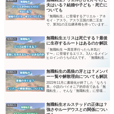
無職転生
説・マンガの...
夫はいる？結婚や子ども・死亡に
ついても
「無職転生」に登場するアリエル・アネ
モイ・アスラ。アスラ王国の第二王女
で、第3位の王位継承権を持っています。
男装したシルフィ（フィッツ）が護衛役
を務めるキャラクターでもありますね。
そんなアリエルはかわいくて、抜群の容
無職転生エリスは死亡する？最後
無職転生
姿とスタイルの持ち主です...
に生存するルートはあるのか解説
「無職転生 〜異世界行ったら本気だ
す〜」に登場するエリス。3人いるメイン
ヒロインのうちの1人です。「無職転生」
では魔力災害（転移事件）以降、多くの
キャラクターが死亡します。またルーデ
ウスの父親・パウロも死んでしまいま
無職転生の黒狼の牙とは？メンバ
無職転生
す。エリスも魔力災害（転...
ー一覧や解散理由についても解説
2022年11月に書籍化が終了した「なろう
系」小説のパイオニア的存在である「無
職転生」。そんな「無職転生」に登場し
た冒険者パーティである黒狼の牙につい
て解説していこうと思います。黒狼の牙
はパウロが中心となったパーティであ
無職転生オルステッドの正体は？
無職転生
り、メンバーもかなり...
強さやルーデウスとの関係につい