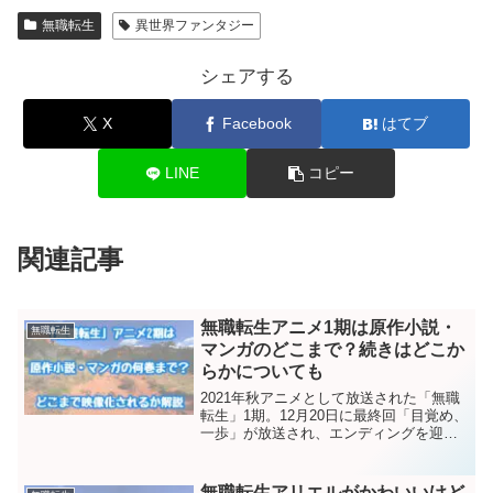
無職転生
異世界ファンタジー
シェアする
X
Facebook
はてブ
LINE
コピー
関連記事
無職転生アニメ1期は原作小説・
無職転生
マンガのどこまで？続きはどこか
らかについても
2021年秋アニメとして放送された「無職
転生」1期。12月20日に最終回「目覚め、
一歩」が放送され、エンディングを迎え
ました。新たな一歩を踏み出したルーデ
ウスの姿が印象的でしたね！ここで気に
なるのは「無職転生」アニメ1期は原作小
無職転生アリエルがかわいいけど