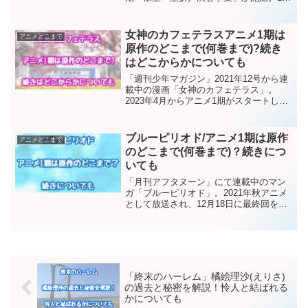
月28日に第47話「渋谷事変 閉門」が放送
され、好評のうちに終了しました。アニ
メ1期、劇場版0を上回る面白さでした
女神のカフェテラスアニメ1期は
アニメどこまで
ね！ここで気...
原作のどこまで(何巻まで)?続き
はどこからかについても
「週刊少年マガジン」2021年12号から連
載中の漫画「女神のカフェテラス」。
2023年4月からアニメ1期がスタートし、
6月24日に最終回となる第12話「二つの出
会い」が放送され、好評のうちに終了し
ました。ここで気になるのが、「女神の
ブルーピリオド/アニメ1期は原作
アニメどこまで
カフェテ...
のどこまで(何巻まで)？続きにつ
いても
「月刊アフタヌーン」にて連載中のマン
ガ「ブルーピリオド」。2021年秋アニメ
として放送され、12月18日に最終回を迎
えました。人気マンガのアニメ化だけあ
り、見ごたえがありましたね！さて、こ
こで気になるのは「ブルーピリオド」ア
ニメ1期は原作マ...
「終末のハーレム」橘絵理沙(えりさ)
の過去と秘密を解説！怜人と結ばれる
かについても