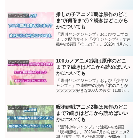
気になるのは、「不徳のギルド」アニメ1
期が原作漫画の何巻何話まで（どこま
で）放送されたかです。続きを漫画で読
推しの子アニメ1期は原作のどこ
アニメどこまで
みたいですからね...
まで(何巻まで)？続きはどこから
かについても
「週刊ヤングジャンプ」およびウェブコ
ミック配信サイト「少年ジャンプ+」で連
載中の漫画「推しの子」。2023年4月から
アニメ1期がスタートし、6月28日（場所
によっては6月29日）に最終回が放送さ
れ、好評のうちに終了しました。続きが
100カノアニメ2期は原作のどこ
アニメどこまで
見たくなる...
まで？続きはどこから読めばいい
かについても
「週刊ヤングジャンプ」および「少年ジ
ャンプ＋」で連載中の漫画「君のことが
大大大大大好きな100人の彼女（100カ
ノ）」。2023年7月時点で単行本の累計部
数が140万部を突破している人気作品で
す。2023年10月～12月に放送されたアニ
呪術廻戦アニメ2期は原作のどこ
アニメどこまで
メ1...
まで?続きはどこから読めばいい
かについても
「週刊少年ジャンプ」で連載中の漫画
「呪術廻戦」。2023年7月からはアニメ2
期「懐玉・玉折／渋谷事変」が開始。12