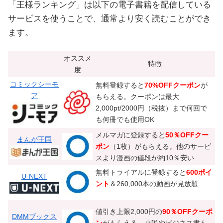
「王様ランキング」は以下の電子書籍を配信している
サービスを使うことで、通常より安く読むことができ
ます。
オススメ
特徴
度
コミックシーモ
無料登録すると
70%OFFクーポン
が
ア
もらえる。クーポンは最大
2,000pt/2000円（税抜）まで何回で
も何冊でも使用OK
メルマガに登録すると
50％OFFクー
まんが王国
ポン
（1枚）がもらえる。他のサービ
スより漫画の値段が約10％安い
無料トライアルに登録すると
600ポイ
U-NEXT
ント
＆260,000本の動画が見放題
値引き上限2,000円の
90％OFFクーポ
DMMブックス