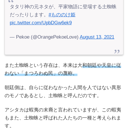
タタリ神の元ネタが、平家物語に登場する土蜘蛛
だったりします。
#もののけ姫
pic.twitter.com/UpbDGw6ek9
— Pekoe (@OrangePekoeLove)
August 13, 2021
また土蜘蛛という存在は、本来は大
和朝廷や天皇に従
わない「まつろわぬ民」の蔑称。
朝廷側は、自らに従わなかった人間を人ではない異形
のモノであるとし、土蜘蛛と呼んだのです。
アシタカは蝦夷の末裔と言われていますが、この蝦夷
もまた、土蜘蛛と呼ばれた人たちの一種と考えられま
す。