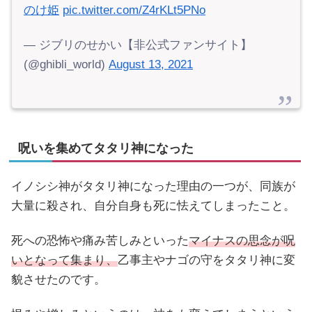
のけ姫
pic.twitter.com/Z4rKLt5PNo
— ジブリのせかい【非公式ファンサイト】
(@ghibli_world)
August 13, 2021
呪いを集めてタタリ神になった
イノシシ神がタタリ神になった理由の一つが、同族が
大量に殺され、自分自身も死に怯えてしまったこと。
死への恐怖や痛み苦しみといった
マイナスの思念が呪
いとなって集まり、
乙事主やナゴの守をタタリ神に変
貌させたのです。