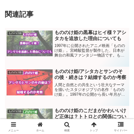
関連記事
もののけ姫の黒幕はヒイ様？アシ
もののけ姫
タカを追放した理由についても
1997年に公開されたアニメ映画「ものの
け姫」。宮崎駿監督が製作した、日本が
舞台の和風ファンタジー物語です。もの
のけ姫のストーリーの序盤で重要な意味
を持つのが、主人公・アシタカの故郷の
村のまとめ役である「ヒィ様」。物語を
もののけ姫/アシタカとサンのそ
もののけ姫
見た視聴者からは、「...
の後・続きは？結婚するのか考察
人間と自然との共生という壮大なテーマ
を描いたスタジオジブリの名作「ものの
け姫」。1997年の公開から長い年月が経
った今でも、多くのファンの間で語り継
がれています。特に気になるのは物語の
最後に残された曖昧な余韻です。アシタ
もののけ姫のこだまがかわいいけ
もののけ姫
カとサンは強い絆を結...
ど正体は？トトロとの関係につい
ても
1997年に公開されたアニメ映画「ものの
メニュー
ホーム
検索
トップ
サイドバー