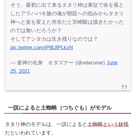
そう、最初に出て来るタタリ神は東征で命を落と
したアラハバキ族の魂が朝廷への怨みからタタリ
神へと姿を変えた存在だと宮崎駿は描きたかった
のでは無いだろうか？
そしてアシタカは生き残りなのでは？
pic.twitter.com/iP8L8PLkzN
— 釜神の化身 オダズナー (@odazunar)
June
25, 2021
一説によると土蜘蛛（つちぐも）がモデル
タタリ神のモデルは、一説によると
土蜘蛛という妖怪
だといわれています。