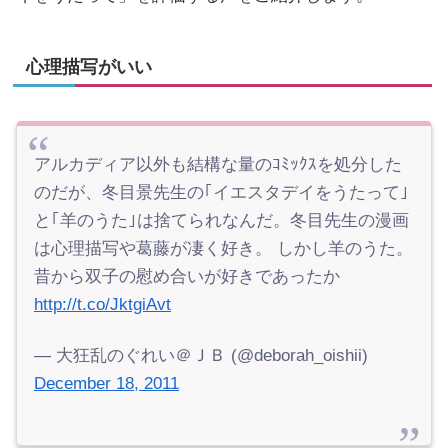
心理描写がいい
アルカディア以外も結構な量のｺﾐｯｸｽを処分した
のだが、冬目景先生の｢イエスタデイをうたって｣
と｢羊のうた｣は捨てられなんだ。冬目先生の漫画
は心理描写や葛藤が凄く好き。 しかし羊のうた。
昔から双子の慰め合いが好きであったか
http://t.co/JktgiAvt
— 大狂乱のぐれい＠ＪＢ (@deborah_oishii)
December 18, 2011