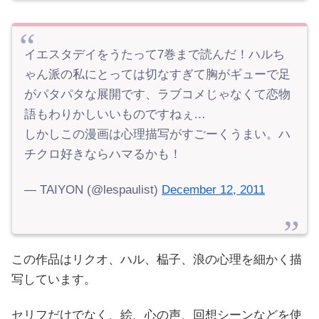
イエスタデイをうたって7巻まで読んだ！ハルち
ゃん派の私にとっては切なすぎて胸がギューで足
がパタパタな展開です、ラブコメじゃなくて恋物
語もわりかしいいものですねぇ…
しかしこの漫画は心理描写がすごーくうまい。ハ
チクロ好きならハマるかも！
— TAIYON (@lespaulist)
December 12, 2011
この作品はリクオ、ハル、榀子、浪の心理を細かく描
写しています。
セリフだけでなく、絵、心の声、回想シーンなどを使