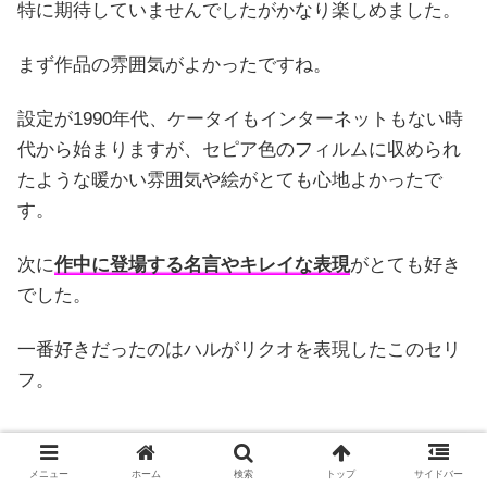
特に期待していませんでしたがかなり楽しめました。
まず作品の雰囲気がよかったですね。
設定が1990年代、ケータイもインターネットもない時
代から始まりますが、セピア色のフィルムに収められ
たような暖かい雰囲気や絵がとても心地よかったで
す。
次に
作中に登場する名言やキレイな表現
がとても好き
でした。
一番好きだったのはハルがリクオを表現したこのセリ
フ。
メニュー
ホーム
検索
トップ
サイドバー
星みたいなものかも・・・