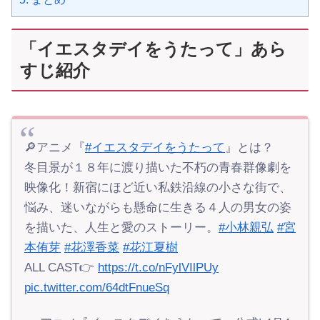
「イエスタデイをうたって」あら
すじ紹介
🔎アニメ『
#イエスタデイをうたって
』とは？
冬目景が１８年に渡り描いた不朽の青春群像劇を
映像化！新宿にほど近い私鉄沿線の小さな街で、
悩み、迷いながらも懸命に生きる４人の男女の姿
を描いた、人生と愛のストーリー。
#小林親弘
#宮
本侑芽
#花澤香菜
#花江夏樹
ALL CAST👉
https://t.co/nFylVIlPUy
pic.twitter.com/64dtFnueSq