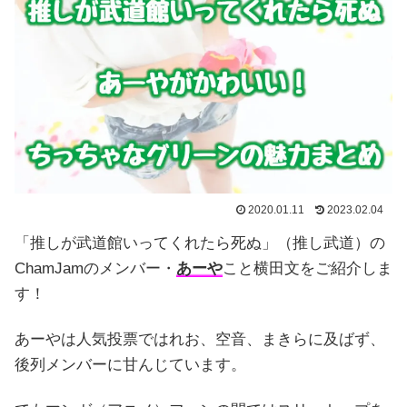
2020.01.11
2023.02.04
「推しが武道館いってくれたら死ぬ」（推し武道）の
ChamJamのメンバー・
あーや
こと横田文をご紹介しま
す！
あーやは人気投票ではれお、空音、まきらに及ばず、
後列メンバーに甘んじています。