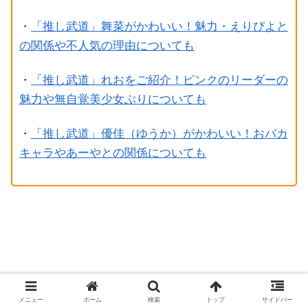
・
「推し武道」舞菜がかわいい！魅力・えりぴよと
の関係や不人気の理由についても
・
「推し武道」れおをご紹介！ピンクのリーダーの
魅力や無自覚美少女ぶりについても
・
「推し武道」優佳（ゆうか）がかわいい！おバカ
キャラやあーやとの関係についても
メニュー
ホーム
検索
トップ
サイドバー