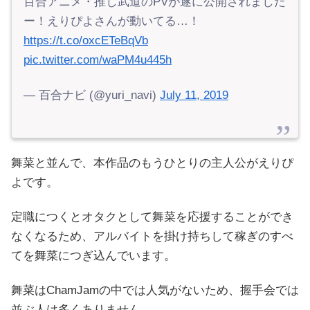
百合アニメ・推し武道のPVが遂に公開されました
ー！えりぴよさんが動いてる…！
https://t.co/oxcETeBqVb
pic.twitter.com/waPM4u445h
— 百合ナビ (@yuri_navi)
July 11, 2019
舞菜と並んで、本作品のもうひとりの主人公がえりぴ
よです。
定職につくとオタクとして舞菜を応援することができ
なくなるため、アルバイトを掛け持ちして稼ぎのすべ
てを舞菜につぎ込んでいます。
舞菜はChamJamの中では人気がないため、握手会では
並ぶ人は多くありません。