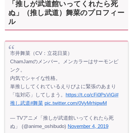
「推しが武道館いってくれたら死
ぬ」（推し武道）舞菜のプロフィー
ル
市井舞菜（CV：立花日菜）
ChamJamのメンバー。メンカラーはサーモンピ
ンク。
内気でシャイな性格。
単推ししてくれているえりぴよに緊張のあまり
「塩対応」してしまう。
https://t.co/cFi0PsViGi
#
推し武道
#舞菜
pic.twitter.com/0VyMrhipwM
— TVアニメ「推しが武道館いってくれたら死
ぬ」 (@anime_oshibudo)
November 4, 2019