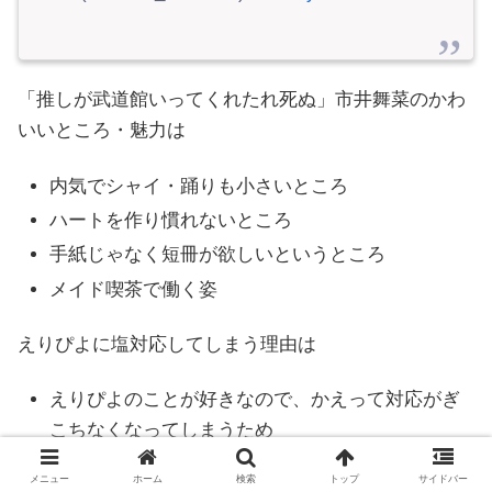
「推しが武道館いってくれたれ死ぬ」市井舞菜のかわ
いいところ・魅力は
内気でシャイ・踊りも小さいところ
ハートを作り慣れないところ
手紙じゃなく短冊が欲しいというところ
メイド喫茶で働く姿
えりぴよに塩対応してしまう理由は
えりぴよのことが好きなので、かえって対応がぎ
こちなくなってしまうため
メニュー
ホーム
検索
トップ
サイドバー
舞菜がChamJamで人気がないのは