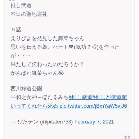
推し武道
本日の聖地巡礼
６話
えりぴよを発見した舞菜ちゃん
思いを伝える為、ハート🧡(気功？💨)を作った
が・・・
果たして伝わったのだろうか？
がんばれ舞菜ちゃん😭
西川緑道公園
平和之女神～ほたるみち
#推し武道
#推しが武道館
いってくれたら死ぬ
pic.twitter.com/jBmYaW5vU6
— ぴたテン (@pitaten753)
February 7, 2021