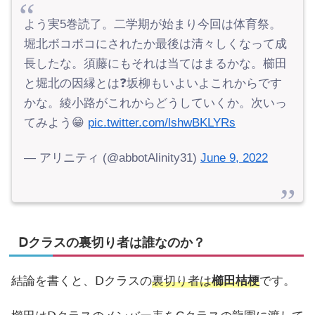
よう実5巻読了。二学期が始まり今回は体育祭。
堀北ボコボコにされたか最後は清々しくなって成
長したな。須藤にもそれは当てはまるかな。櫛田
と堀北の因縁とは❓坂柳もいよいよこれからです
かな。綾小路がこれからどうしていくか。次いっ
てみよう😁
pic.twitter.com/lshwBKLYRs
— アリニティ (@abbotAlinity31)
June 9, 2022
Ⅾクラスの裏切り者は誰なのか？
結論を書くと、Ⅾクラスの
裏切り者は
櫛田桔梗
です。