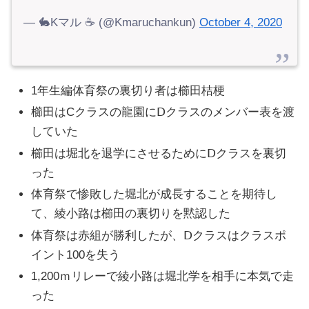
— 🐇Kマル ☕️ (@Kmaruchankun)
October 4, 2020
1年生編体育祭の裏切り者は櫛田桔梗
櫛田はCクラスの龍園にⅮクラスのメンバー表を渡
していた
櫛田は堀北を退学にさせるためにⅮクラスを裏切
った
体育祭で惨敗した堀北が成長することを期待し
て、綾小路は櫛田の裏切りを黙認した
体育祭は赤組が勝利したが、Ⅾクラスはクラスポ
イント100を失う
1,200ｍリレーで綾小路は堀北学を相手に本気で走
った