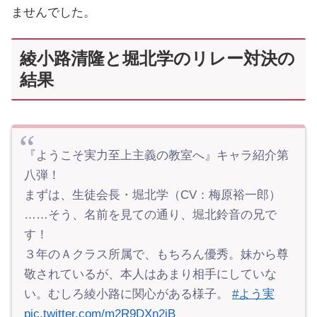
ませんでした。
綾小路清隆と堀北学のリレー対決の
結果
『ようこそ実力至上主義の教室へ』キャラ紹介第
八弾！
まずは、生徒会長・堀北学（CV：梅原裕一郎）
……そう、名前を見ての通り、堀北鈴音の兄で
す！
３年のＡクラス所属で、もちろん優秀。妹から尊
敬されているが、本人はあまり相手にしていな
い。むしろ綾小路に関心がある様子。
#よう実
pic.twitter.com/m2R9DXn2iB