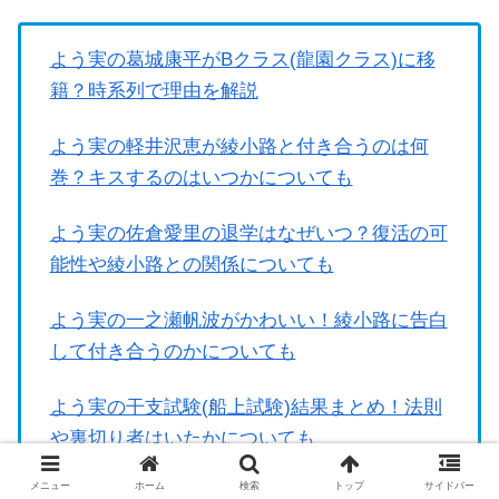
よう実の葛城康平がBクラス(龍園クラス)に移
籍？時系列で理由を解説
よう実の軽井沢恵が綾小路と付き合うのは何
巻？キスするのはいつかについても
よう実の佐倉愛里の退学はなぜいつ？復活の可
能性や綾小路との関係についても
よう実の一之瀬帆波がかわいい！綾小路に告白
して付き合うのかについても
よう実の干支試験(船上試験)結果まとめ！法則
や裏切り者はいたかについても
メニュー
ホーム
検索
トップ
サイドバー
よう実の堀北鈴音の好きな人を考察！タイプの