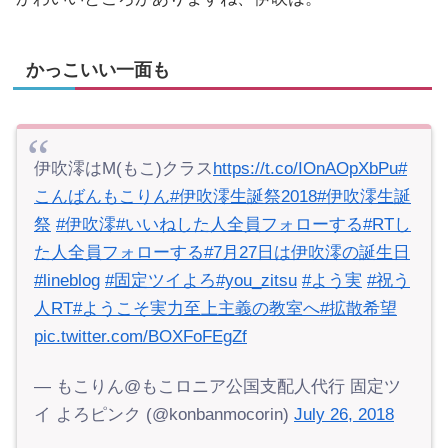
かっこいい一面も
伊吹澪はM(もこ)クラス
https://t.co/IOnAOpXbPu
#
こんばんもこりん
#伊吹澪生誕祭2018
#伊吹澪生誕
祭
#伊吹澪
#いいねした人全員フォローする
#RTし
た人全員フォローする
#7月27日は伊吹澪の誕生日
#lineblog
#固定ツイよろ
#you_zitsu
#よう実
#祝う
人RT
#ようこそ実力至上主義の教室へ
#拡散希望
pic.twitter.com/BOXFoFEgZf
— もこりん@もこロニア公国支配人代行 固定ツ
イ よろピンク (@konbanmocorin)
July 26, 2018