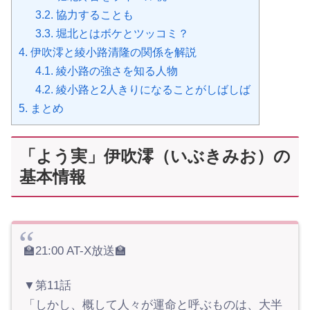
3.2.
協力することも
3.3.
堀北とはボケとツッコミ？
4.
伊吹澪と綾小路清隆の関係を解説
4.1.
綾小路の強さを知る人物
4.2.
綾小路と2人きりになることがしばしば
5.
まとめ
「よう実」伊吹澪（いぶきみお）の
基本情報
🏫21:00 AT-X放送🏫
▼第11話
「しかし、概して人々が運命と呼ぶものは、大半