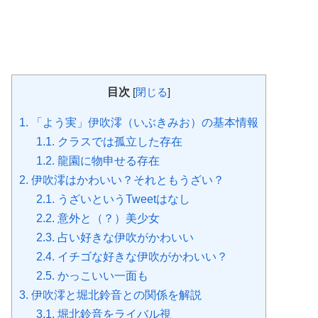
目次
[
閉じる
]
1.
「よう実」伊吹澪（いぶきみお）の基本情報
1.1.
クラスでは孤立した存在
1.2.
龍園に物申せる存在
2.
伊吹澪はかわいい？それともうざい？
2.1.
うざいというTweetはなし
2.2.
意外と（？）美少女
2.3.
占い好きな伊吹がかわいい
2.4.
イチゴな好きな伊吹がかわいい？
2.5.
かっこいい一面も
3.
伊吹澪と堀北鈴音との関係を解説
3.1.
堀北鈴音をライバル視