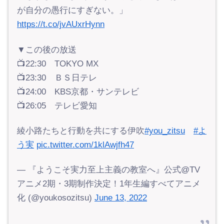
が自分の愚行にすぎない。」
https://t.co/jvAUxrHynn
▼この後の放送
📺22:30 TOKYO MX
📺23:30 ＢＳ日テレ
📺24:00 KBS京都・サンテレビ
📺26:05 テレビ愛知
綾小路たちと行動を共にする伊吹
#you_zitsu
#よ
う実
pic.twitter.com/1klAwjfh47
— 『ようこそ実力至上主義の教室へ』公式@TV
アニメ2期・3期制作決定！1年生編すべてアニメ
化 (@youkosozitsu)
June 13, 2022