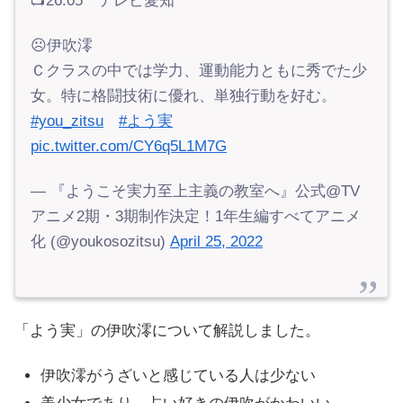
📺26:05 テレビ愛知
☹伊吹澪
Ｃクラスの中では学力、運動能力ともに秀でた少
女。特に格闘技術に優れ、単独行動を好む。
#you_zitsu
#よう実
pic.twitter.com/CY6q5L1M7G
— 『ようこそ実力至上主義の教室へ』公式@TV
アニメ2期・3期制作決定！1年生編すべてアニメ
化 (@youkosozitsu)
April 25, 2022
「よう実」の伊吹澪について解説しました。
伊吹澪がうざいと感じている人は少ない