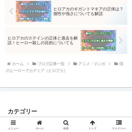
ヒロアカのギガントマキアの正体は？
個性や強さについても解説
ヒロアカのステインの正体と過去を解
説！ヒーロー殺しの目的についても
ホーム
ブログ記事一覧
アニメ・マンガ
僕
のヒーローアカデミア（ヒロアカ）
カテゴリー
ブログ記事一覧
メニュー
ホーム
検索
トップ
サイドバー