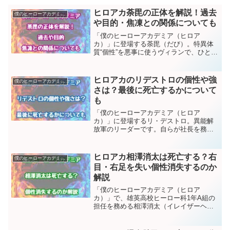
ヒロアカ荼毘の正体を解説！過去
僕のヒーローアカデミア（ヒロアカ）
や目的・焦凍との関係についても
「僕のヒーローアカデミア（ヒロア
カ）」に登場する荼毘（だび）。特異体
質“個性”を悪事に使うヴィランで、ひとき
わ異彩を放っているキャラクターです。
今回は「ヒロアカ」のストーリーに欠か
せない荼毘の正体を解説します。また荼
ヒロアカのリデストロの個性や強
僕のヒーローアカデミア（ヒロアカ）
毘の過去や目的・轟焦凍（...
さは？最後に死亡するかについて
も
「僕のヒーローアカデミア（ヒロア
カ）」に登場するリ・デストロ。異能解
放軍のリーダーです。自らが社長を務め
るデトラネット社のCMに登場しているた
め、世間的には名が知れた人物。一方、
「異能解放軍」の指導者という裏の顔を
ヒロアカ相澤消太は死亡する？右
僕のヒーローアカデミア（ヒロアカ）
持っています。今回はリデス...
目・右足を失い個性消失するのか
解説
「僕のヒーローアカデミア（ヒロア
カ）」で、雄英高校ヒーロー科1年A組の
担任を務める相澤消太（イレイザーヘッ
ド）。超常解放戦線との全面対決におい
て、相澤先生は覚醒した死柄木弔の個性