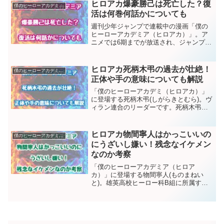
を消します。しかし一瞬のスキを突か
ヒロアカ爆豪勝己は死亡した？復
僕のヒーローアカデミア（ヒロアカ）
れ、死柄木に個性を消し去る銃...
活は何巻何話かについても
週刊少年ジャンプで連載中の漫画「僕の
ヒーローアカデミア（ヒロアカ）」。ア
ニメでは6期までが放送され、ジャンプ本
誌でも大きな盛り上がりをみせていま
す。今回は数多く登場するキャラクター
の中でも上位の人気を誇り、本誌でも活
ヒロアカ死柄木弔の過去が壮絶！
僕のヒーローアカデミア（ヒロアカ）
躍を見せている“爆豪勝己...
正体や手の意味についても解説
「僕のヒーローアカデミ（ヒロアカ）」
に登場する死柄木弔(しがらきとむら)。ヴ
ィラン連合のリーダーです。死柄木弔と
言えば、あの手ですよね。実は死柄木に
は、壮絶な過去があります。手は死柄木
の過去に関係しているんですね。今回は
ヒロアカ物間寧人はかっこいいの
僕のヒーローアカデミア（ヒロアカ）
死柄木の過去や個性に...
にうざいし嫌い！残念なイケメン
なのか考察
「僕のヒーローアカデミア（ヒロア
カ）」に登場する物間寧人(ものまねい
と)。雄英高校ヒーロー科B組に所属する
生徒です。金髪のストレートヘアにやる
気のなさそうな表情が特徴の物間。何か
に付けてA組に突っかかっては対抗心をむ
き出しにして、嫌味ばかり...