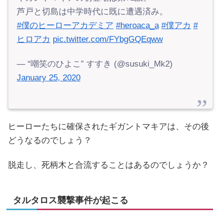
芦戸と切島は中学時代に既に遭遇済み。
#僕のヒーローアカデミア
#heroaca_a
#僕アカ
#
ヒロアカ
pic.twitter.com/FYbgGQEqww
— “嘲笑のひよこ” すすき (@susuki_Mk2)
January 25, 2020
ヒーローたちに確保されたギガントマキアは、その後
どうなるのでしょう？
脱走し、死柄木と合流することはあるのでしょうか？
タルタロス襲撃事件が起こる