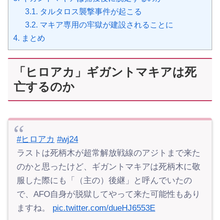
3.1.
タルタロス襲撃事件が起こる
3.2.
マキア専用の牢獄が建設されることに
4.
まとめ
「ヒロアカ」ギガントマキアは死
亡するのか
#ヒロアカ
#wj24
ラストは死柄木が超常解放戦線のアジトまで来た
のかと思ったけど、ギガントマキアは死柄木に敬
服した際にも「（主の）後継」と呼んでいたの
で、AFO自身が脱獄してやって来た可能性もあり
ますね。
pic.twitter.com/dueHJ6553E