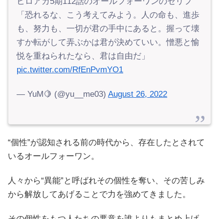
ヒロアカ5期112話のオールフォーワンのセリフ
「恐れるな、こう考えてみよう。人の命も、進歩
も、努力も、一切が君の手中にあると。握って壊
すか転がして弄ぶかは君が決めていい。憎悪と愉
悦を重ねられたなら、君は自由だ」
pic.twitter.com/RfEnPvmYO1
— YuM🍋 (@yu__me03)
August 26, 2022
“個性”が認知される前の時代から、存在したとされて
いるオールフォーワン。
人々から“異能”と呼ばれその個性を奪い、その苦しみ
から解放してあげることで力を強めてきました。
その個性をもつ人たちの悪意を誰よりもまとめ上げ、