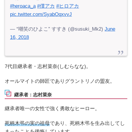
#heroaca_a
#僕アカ
#ヒロアカ
pic.twitter.com/SyabOqxvvJ
— “嘲笑のひよこ” すすき (@susuki_Mk2)
June
16, 2018
7代目継承者・志村菜奈(しむらなな)。
オールマイトの師匠でありグラントリノの盟友。
継承者：志村菜奈
継承者唯一の女性で強く勇敢なヒーロー。
死柄木弔の実の祖母
であり、死柄木弔を生み出してし
まったことを後悔しています。