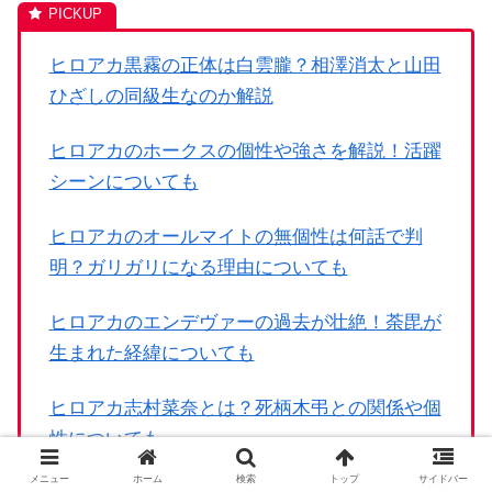
ヒロアカ黒霧の正体は白雲朧？相澤消太と山田
ひざしの同級生なのか解説
ヒロアカのホークスの個性や強さを解説！活躍
シーンについても
ヒロアカのオールマイトの無個性は何話で判
明？ガリガリになる理由についても
ヒロアカのエンデヴァーの過去が壮絶！荼毘が
生まれた経緯についても
ヒロアカ志村菜奈とは？死柄木弔との関係や個
性についても
メニュー
ホーム
検索
トップ
サイドバー