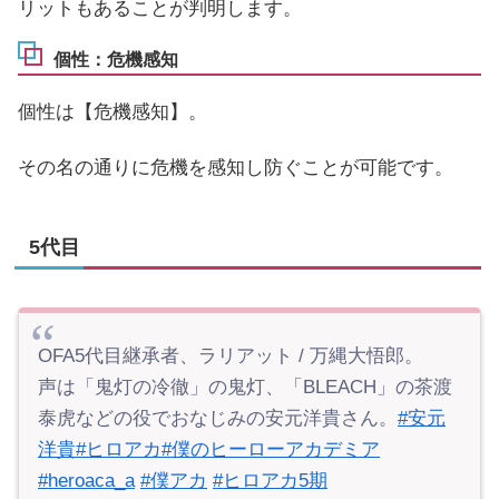
リットもあることが判明します。
個性：危機感知
個性は【危機感知】。
その名の通りに危機を感知し防ぐことが可能です。
5代目
OFA5代目継承者、ラリアット / 万縄大悟郎。
声は「鬼灯の冷徹」の鬼灯、「BLEACH」の茶渡
泰虎などの役でおなじみの安元洋貴さん。
#安元
洋貴
#ヒロアカ
#僕のヒーローアカデミア
#heroaca_a
#僕アカ
#ヒロアカ5期