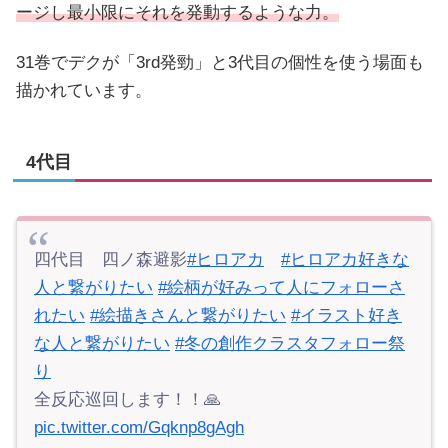
ージし最小限にそれを発動するような力。
31巻でデクが「3rd発勁」と3代目の個性を使う場面も
描かれています。
4代目
四代目 四ノ森避影
#ヒロアカ
#ヒロアカ好きな
人と繋がりたい
#絵柄が好みって人にフォローさ
れたい
#絵描きさんと繋がりたい
#イラスト好き
な人と繋がりたい
#冬の創作クラスタフォロー祭
り
全反応巡回します！！🙏
pic.twitter.com/Gqknp8gAgh