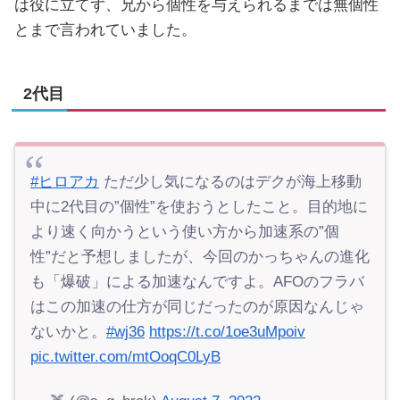
は役に立てず、兄から個性を与えられるまでは無個性
とまで言われていました。
2代目
#ヒロアカ
ただ少し気になるのはデクが海上移動
中に2代目の”個性”を使おうとしたこと。目的地に
より速く向かうという使い方から加速系の”個
性”だと予想しましたが、今回のかっちゃんの進化
も「爆破」による加速なんですよ。AFOのフラバ
はこの加速の仕方が同じだったのが原因なんじゃ
ないかと。
#wj36
https://t.co/1oe3uMpoiv
pic.twitter.com/mtOoqC0LyB