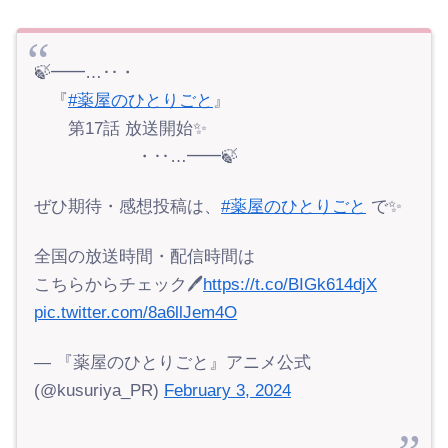
🍃━━…‥・
『
#薬屋のひとりごと
』
第17話 放送開始✨
・‥…━━🍃
ぜひ期待・感想投稿は、
#薬屋のひとりごと
で✨
全国の放送時間・配信時間は
こちらからチェック🖊
https://t.co/BIGk614djX
pic.twitter.com/8a6llJem4O
— 『薬屋のひとりごと』アニメ公式
(@kusuriya_PR)
February 3, 2024