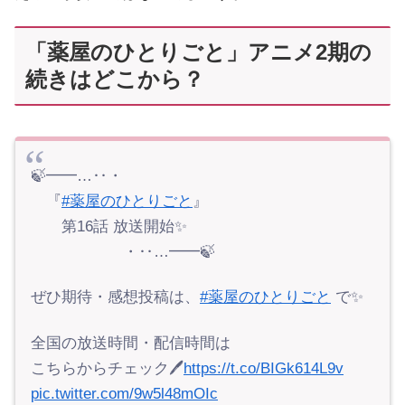
「薬屋のひとりごと」アニメ2期の
続きはどこから？
🍃━━…‥・
『
#薬屋のひとりごと
』
第16話 放送開始✨
・‥…━━🍃
ぜひ期待・感想投稿は、
#薬屋のひとりごと
で✨
全国の放送時間・配信時間は
こちらからチェック🖊
https://t.co/BIGk614L9v
pic.twitter.com/9w5l48mOIc