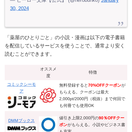
— ヒーロー文庫【公式】 (@herobunko)
January
30, 2024
「薬屋のひとりごと」の小説・漫画は以下の電子書籍
を配信しているサービスを使うことで、通常より安く
読むことができます。
オススメ
特徴
度
コミックシーモ
無料登録すると
70%OFFクーポン
が
ア
もらえる。クーポンは最大
2,000pt/2000円（税抜）まで何回で
も何冊でも使用OK
値引き上限2,000円の
90％OFFクー
DMMブックス
ポン
がもらえる。小説やビジネス書
も充実