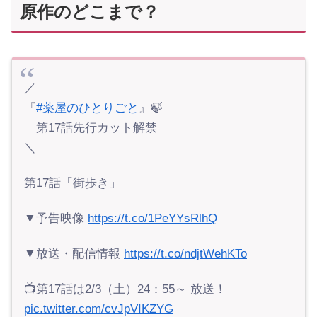
原作のどこまで？
／
『
#薬屋のひとりごと
』🍃
第17話先行カット解禁
＼
第17話「街歩き」
▼予告映像
https://t.co/1PeYYsRlhQ
▼放送・配信情報
https://t.co/ndjtWehKTo
📺第17話は2/3（土）24：55～ 放送！
pic.twitter.com/cvJpVIKZYG