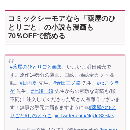
コミックシーモアなら「薬屋のひ
とりごと」の小説も漫画も
70％OFFで読める
#薬屋のひとりごと画集
、いよいよ明日発売で
す。原作14巻分の装画、口絵、挿絵全カット掲
載。
#日向夏
先生、
#倉田三ノ路
先生、
#ねこクラ
ゲ
先生、
#七緒一綺
先生からの素敵な寄稿も(順
不同)！注文してくださった皆さん有難うございま
す！無事お手元に届きますように🙏
#薬屋のひと
りごと
#しのとうこ
pic.twitter.com/NgUcS2SfJs