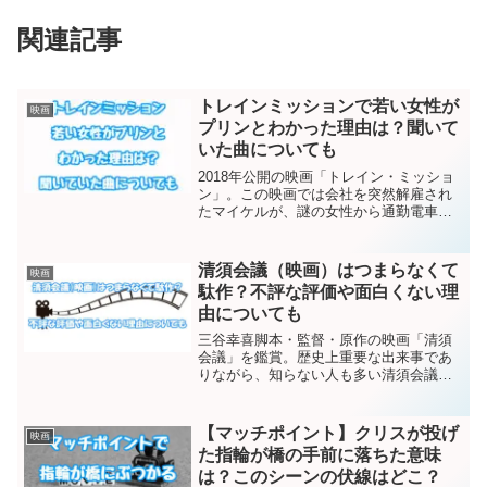
関連記事
トレインミッションで若い女性が
映画
プリンとわかった理由は？聞いて
いた曲についても
2018年公開の映画「トレイン・ミッショ
ン」。この映画では会社を突然解雇され
たマイケルが、謎の女性から通勤電車内
で「プリンと言う偽名の人物と盗品が入
ったカバンを探して欲しい」と頼まれま
す。もしプリンを見つけられなければ家
清須会議（映画）はつまらなくて
映画
族に危害を加えられる...
駄作？不評な評価や面白くない理
由についても
三谷幸喜脚本・監督・原作の映画「清須
会議」を鑑賞。歴史上重要な出来事であ
りながら、知らない人も多い清須会議を
テーマに選んだあたり「さすが三谷幸
喜！」と思わせてくれます。高評価の口
コミは多くあります。その一方で「つま
【マッチポイント】クリスが投げ
映画
らない」「盛り上がりに欠け...
た指輪が橋の手前に落ちた意味
は？このシーンの伏線はどこ？