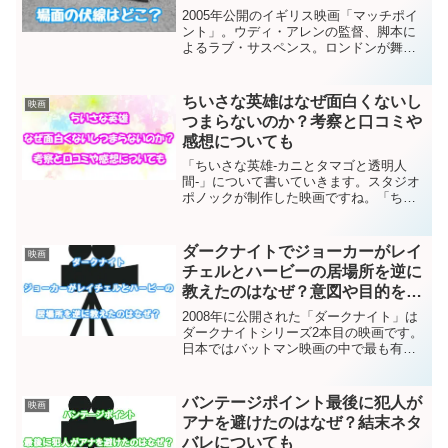
2005年公開のイギリス映画「マッチポイ
ント」。ウディ・アレンの監督、脚本に
よるラブ・サスペンス。ロンドンが舞台
です。ストーリーの構成、音楽、キャス
トどれをとっても秀逸。ストーリーの中
心の2人の女性、スカーレット・ヨハンソ
ちいさな英雄はなぜ面白くないし
映画
ンとエミリー・モー...
つまらないのか？考察と口コミや
感想についても
「ちいさな英雄-カニとタマゴと透明人
間-」について書いていきます。スタジオ
ポノックが制作した映画ですね。「ちい
さな英雄」の口コミを調べると「面白く
ない」「つまらない」など低評価の口コ
ミがかなりあるのです。私も見ました
ダークナイトでジョーカーがレイ
映画
が、違った監督が3本の短...
チェルとハービーの居場所を逆に
教えたのはなぜ？意図や目的を解
説
2008年に公開された「ダークナイト」は
ダークナイトシリーズ2本目の映画です。
日本ではバットマン映画の中で最も有名
なのが「ダークナイト」です。シリーズ2
本目のえいがですが、これから見始めて
も十分に楽しむことが出来ます。さて
バンテージポイント最後に犯人が
映画
「ダークナイト」で...
アナを避けたのはなぜ？結末ネタ
バレについても