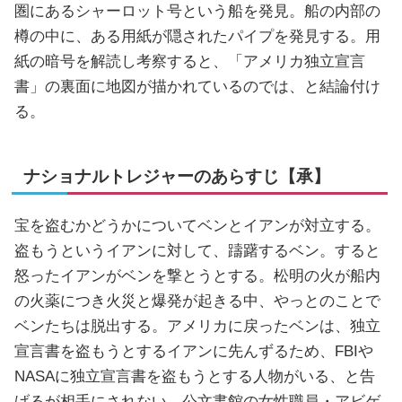
圏にあるシャーロット号という船を発見。船の内部の
樽の中に、ある用紙が隠されたパイプを発見する。用
紙の暗号を解読し考察すると、「アメリカ独立宣言
書」の裏面に地図が描かれているのでは、と結論付け
る。
ナショナルトレジャーのあらすじ【承】
宝を盗むかどうかについてベンとイアンが対立する。
盗もうというイアンに対して、躊躇するベン。すると
怒ったイアンがベンを撃とうとする。松明の火が船内
の火薬につき火災と爆発が起きる中、やっとのことで
ベンたちは脱出する。アメリカに戻ったベンは、独立
宣言書を盗もうとするイアンに先んずるため、FBIや
NASAに独立宣言書を盗もうとする人物がいる、と告
げるが相手にされない。公文書館の女性職員・アビゲ