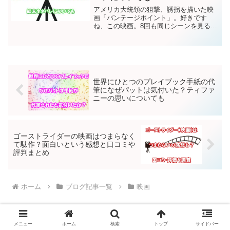
アメリカ大統領の狙撃、誘拐を描いた映
画「バンテージポイント」。好きです
ね、この映画。8回も同じシーンを見るこ
とになるのですが、すべて違う視点から
見ているから飽きないし、少しずつ真相
が明らかになっていくという構成や脚本
にうならされました！ここ...
世界にひとつのプレイブック手紙の代
筆になぜパットは気付いた？ティファ
ニーの思いについても
ゴーストライダーの映画はつまらなく
て駄作？面白いという感想と口コミや
評判まとめ
ホーム
ブログ記事一覧
映画
メニュー
ホーム
検索
トップ
サイドバー