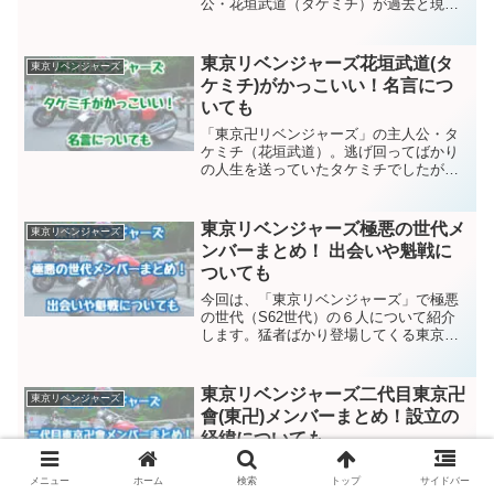
公・花垣武道（タケミチ）が過去と現代
を行き来するなかで、かつての恋人を救
うために奮闘する物語です。今回は「東
リベ」に登場するタイムリーパーに注目
東京リベンジャーズ花垣武道(タ
東京リベンジャーズ
します。タケミチがタ...
ケミチ)がかっこいい！名言につ
いても
「東京卍リベンジャーズ」の主人公・タ
ケミチ（花垣武道）。逃げ回ってばかり
の人生を送っていたタケミチでしたが、
現代でのヒナ（橘日向）に死を食い止め
るために2005年にタイムリープ。ダメダ
メだった過去の自分と決別するかのよう
東京リベンジャーズ極悪の世代メ
東京リベンジャーズ
に奮闘し、多くの人の...
ンバーまとめ！ 出会いや魁戦に
ついても
今回は、「東京リベンジャーズ」で極悪
の世代（S62世代）の６人について紹介
します。猛者ばかり登場してくる東京リ
ベンジャーズ内で、何故「極悪の世代」
と呼ばれているのでしょう？また、「極
悪の世代」がどのようにして出会ったの
東京リベンジャーズ二代目東京卍
東京リベンジャーズ
か、「魁戦」についても...
會(東卍)メンバーまとめ！設立の
経緯についても
今回は「東京リベンジャーズ（東リ
ベ）」の最終章で結成される二代目東京
メニュー
ホーム
検索
トップ
サイドバー