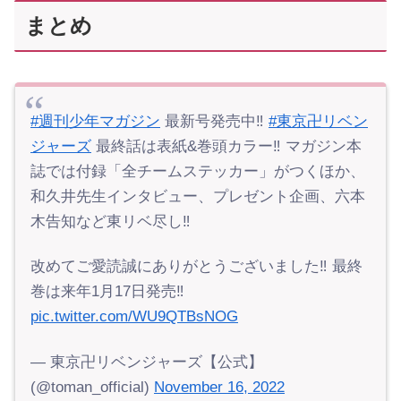
まとめ
#週刊少年マガジン
最新号発売中‼︎
#東京卍リベン
ジャーズ
最終話は表紙&巻頭カラー‼︎ マガジン本
誌では付録「全チームステッカー」がつくほか、
和久井先生インタビュー、プレゼント企画、六本
木告知など東リベ尽し‼︎
改めてご愛読誠にありがとうございました‼︎ 最終
巻は来年1月17日発売‼︎
pic.twitter.com/WU9QTBsNOG
— 東京卍リベンジャーズ【公式】
(@toman_official)
November 16, 2022