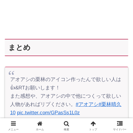
まとめ
アオアシの栗林のアイコン作ったんで欲しい人は
👍&RTお願いします！
また感想や、アオアシの中で他につくって欲しい
人物があればリプください。
#アオアシ
#栗林晴久
10
pic.twitter.com/GPasSs1L0z
— STY 🖥🖌 (@sty07gamba)
May 14, 2020
メニュー
ホーム
検索
トップ
サイドバー