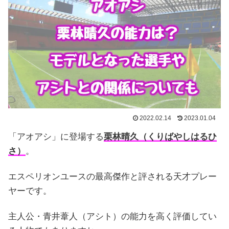
2022.02.14
2023.01.04
「アオアシ」に登場する
栗林晴久（くりばやしはるひ
さ）
。
エスペリオンユースの最高傑作と評される天才プレー
ヤーです。
主人公・青井葦人（アシト）の能力を高く評価してい