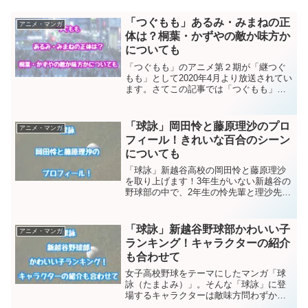
「つぐもも」あるみ・みまねの正
アニメ・マンガ
体は？桐葉・かずやの敵か味方か
についても
「つぐもも」のアニメ第２期が「継つぐ
もも」として2020年4月より放送されてい
ます。さてこの記事では「つぐもも」の
登場するあるみ、あきと、みまね、やす
きに注目します。彼らの正体は何者なの
でしょうか？どんな過去や目的があるの
「球詠」岡田怜と藤原理沙のプロ
アニメ・マンガ
でしょうか？はたま...
フィール！きれいな百合のシーン
についても
「球詠」新越谷高校の岡田怜と藤原理沙
を取り上げます！3年生がいない新越谷の
野球部の中で、2年生の怜先輩と理沙先輩
は1年生にとって頼りになる上級生です。
時にはプレーで、時には精神面で後輩た
ちを支えます。私の個人的な印象では怜
「球詠」新越谷野球部かわいい子
アニメ・マンガ
は「チーム一の男前...
ランキング！キャラクターの紹介
も合わせて
女子高校野球をテーマにしたマンガ「球
詠（たまよみ）」。そんな「球詠」に登
場するキャラクターは敵味方問わずかわ
いい子しかいません（笑）。それでも作