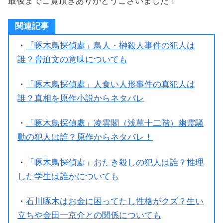
最後までご覧頂きありがとうございました！
関連記事
・
「啄木鳥探偵處」鳥人・榊殺人事件の犯人は
誰？脅迫文の意味についても
・
「啄木鳥探偵處」人食い人形事件の真犯人は
誰？真相を原作小説からネタバレ
・
「啄木鳥探偵處」凌雲閣（浅草十二階）幽霊騒
動の犯人は誰？原作からネタバレ！
・
「啄木鳥探偵處」おたき殺しの犯人は誰？推理
した学生は誰かについても
・
石川啄木はお金に困ってたし性格がクズ？生い
立ちや金田一京介との関係についても