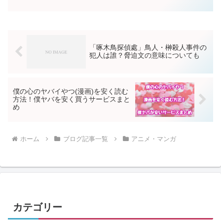
者は2020年4月開始のアニメに先駆けて原
作小説「啄木鳥探偵處」を読みました
が、設定も推理もよく、興味深く読むこ
とができました。石川...
「啄木鳥探偵處」鳥人・榊殺人事件の
犯人は誰？脅迫文の意味についても
僕の心のヤバイやつ(漫画)を安く読む
方法！僕ヤバを安く買うサービスまと
め
ホーム
ブログ記事一覧
アニメ・マンガ
カテゴリー