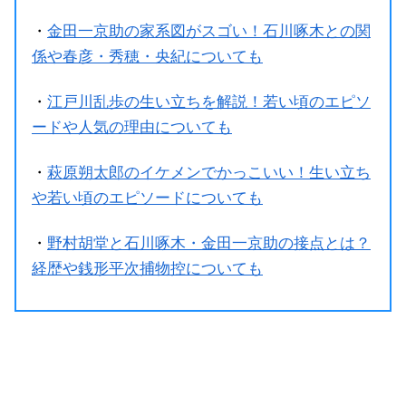
・
金田一京助の家系図がスゴい！石川啄木との関
係や春彦・秀穂・央紀についても
・
江戸川乱歩の生い立ちを解説！若い頃のエピソ
ードや人気の理由についても
・
萩原朔太郎のイケメンでかっこいい！生い立ち
や若い頃のエピソードについても
・
野村胡堂と石川啄木・金田一京助の接点とは？
経歴や銭形平次捕物控についても