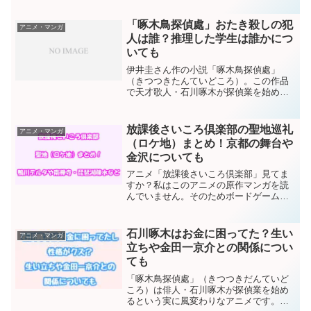
品を読んでいると、自然に自分の推しメ
ンができたり順位をつけたくなるのが人
「啄木鳥探偵處」おたき殺しの犯
アニメ・マンガ
情というもの。ここでここ...
人は誰？推理した学生は誰かにつ
いても
伊井圭さん作の小説「啄木鳥探偵處」
（きつつきたんていどころ）。この作品
で天才歌人・石川啄木が探偵業を始める
きっかけは娼婦のおたきが死んだ事件で
した。このエピソードは2020年4月開始の
アニメでも取り上げられるはずです。こ
放課後さいころ倶楽部の聖地巡礼
アニメ・マンガ
の記事では原作小説を...
（ロケ地）まとめ！京都の舞台や
金沢についても
アニメ「放課後さいころ倶楽部」見てま
すか？私はこのアニメの原作マンガを読
んでいません。そのためボードゲーム
（アナログゲーム）をテーマにするアニ
メと聞いても、まったくイメージがわき
ませんでした。ところがアニメを見る
石川啄木はお金に困ってた？生い
アニメ・マンガ
と、ゲームを通して変わってい...
立ちや金田一京介との関係につい
ても
「啄木鳥探偵處」（きつつきだんていど
ころ）は俳人・石川啄木が探偵業を始め
るという実に風変わりなアニメです。筆