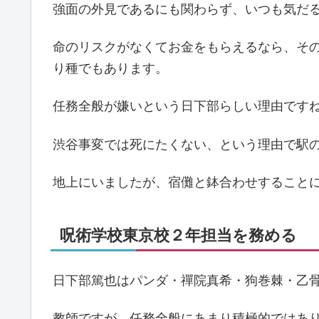
強面の外見であるにも関わらず、いつも気だ
命のリスクがなくてお金をもらえるなら、そ
り種でもあります。
任務全般が嫌いという日下部らしい理由です
渋谷事変では死にたくない、という理由で駅の
地上にいましたが、宿儺と鉢合わせすること
呪術学校東京校２年担当を務める
日下部篤也はパンダ・禪院真希・狗巻棘・乙骨
教師ですが、任務全般にあまり積極的ではあ