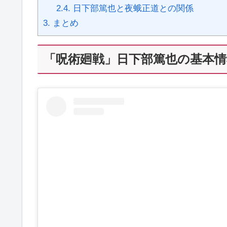
2.4.
日下部篤也と夜蛾正道との関係
3.
まとめ
「呪術廻戦」日下部篤也の基本情