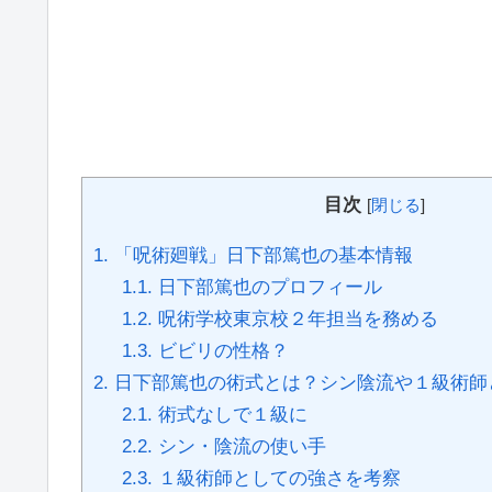
目次
[
閉じる
]
1.
「呪術廻戦」日下部篤也の基本情報
1.1.
日下部篤也のプロフィール
1.2.
呪術学校東京校２年担当を務める
1.3.
ビビリの性格？
2.
日下部篤也の術式とは？シン陰流や１級術師
2.1.
術式なしで１級に
2.2.
シン・陰流の使い手
2.3.
１級術師としての強さを考察