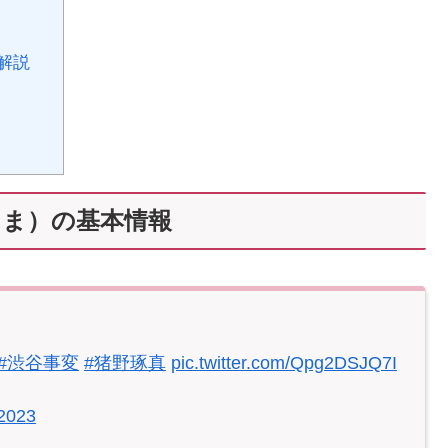
解説
くま）の基本情報
#渋谷事変
#猪野琢真
pic.twitter.com/Qpg2DSJQ7I
2023