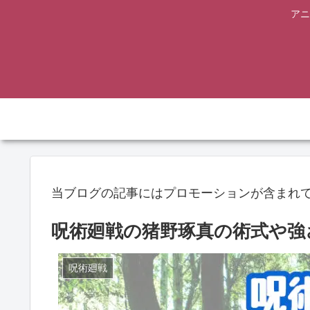
アニ
当ブログの記事にはプロモーションが含まれ
呪術廻戦の猪野琢真の術式や強
呪術廻戦