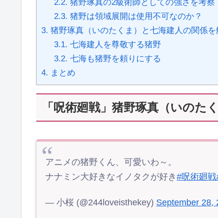
2.2.
猪野琢真の2級術師としての強さを考察
2.3.
猪野は領域展開は使用不可なのか？
3.
猪野琢真（いのたくま）と七海建人の関係を
3.1.
七海建人を尊敬する猪野
3.2.
七海も猪野を頼りにする
4.
まとめ
「呪術廻戦」猪野琢真（いのた
アニメの猪野くん、可愛いわ～。
ナナミン大好きなイノタクが好き
#呪術廻戦
— 小桜 (@244loveisthekey)
September 28, 