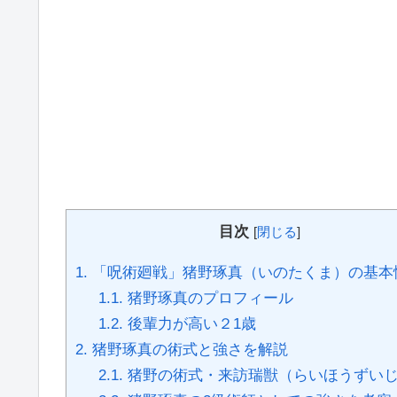
目次
[
閉じる
]
1.
「呪術廻戦」猪野琢真（いのたくま）の基本
1.1.
猪野琢真のプロフィール
1.2.
後輩力が高い２1歳
2.
猪野琢真の術式と強さを解説
2.1.
猪野の術式・来訪瑞獣（らいほうずい