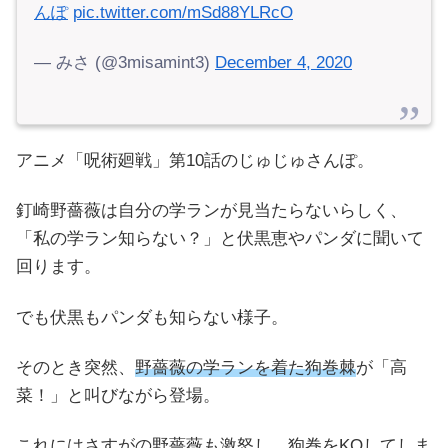
んぽ
pic.twitter.com/mSd88YLRcO
— みさ (@3misamint3)
December 4, 2020
アニメ「呪術廻戦」第10話のじゅじゅさんぽ。
釘崎野薔薇は自分の学ランが見当たらないらしく、
「私の学ラン知らない？」と伏黒恵やパンダに聞いて
回ります。
でも伏黒もパンダも知らない様子。
そのとき突然、
野薔薇の学ランを着た狗巻棘
が「高
菜！」と叫びながら登場。
これにはさすがの野薔薇も激怒し、狗巻をKOしてしま