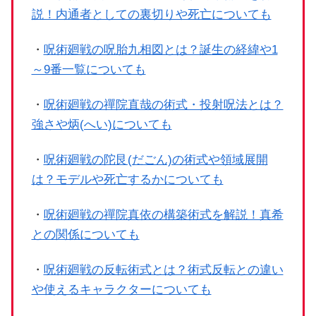
説！内通者としての裏切りや死亡についても
・
呪術廻戦の呪胎九相図とは？誕生の経緯や1
～9番一覧についても
・
呪術廻戦の禪院直哉の術式・投射呪法とは？
強さや炳(へい)についても
・
呪術廻戦の陀艮(だごん)の術式や領域展開
は？モデルや死亡するかについても
・
呪術廻戦の禪院真依の構築術式を解説！真希
との関係についても
・
呪術廻戦の反転術式とは？術式反転との違い
や使えるキャラクターについても