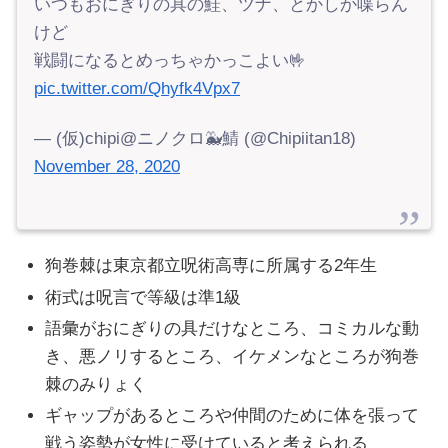
いつもおにぎりの具の鮭、ツナ、とかしか喋らん
けど
戦闘になるとめっちゃかっこよい🤟
pic.twitter.com/Qhyfk4Vpx7
— (仮)chipi@ニノクロ🐳鯖 (@Chipiitan18)
November 28, 2020
狗巻棘は東京都立呪術高専に所属する2年生
術式は呪言で等級は準1級
語彙がおにぎりの具だけなところ、コミカルな動
き、悪ノリするところ、イケメンなところが狗巻
棘のみりょく
ギャップがあるところや仲間のために体を張って
戦う姿勢が女性に受けていると考えられる