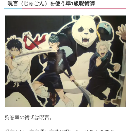
呪言（じゅごん）を使う準1級呪術師
狗巻棘の術式は呪言。