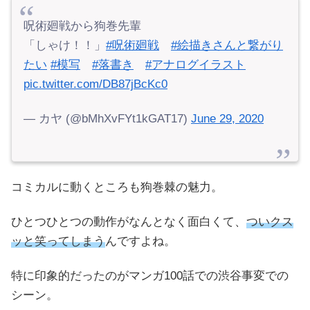
呪術廻戦から狗巻先輩
「しゃけ！！」
#呪術廻戦
#絵描きさんと繋がり
たい
#模写
#落書き
#アナログイラスト
pic.twitter.com/DB87jBcKc0
— カヤ (@bMhXvFYt1kGAT17)
June 29, 2020
コミカルに動くところも狗巻棘の魅力。
ひとつひとつの動作がなんとなく面白くて、
ついクス
ッと笑ってしまう
んですよね。
特に印象的だったのがマンガ100話での渋谷事変での
シーン。