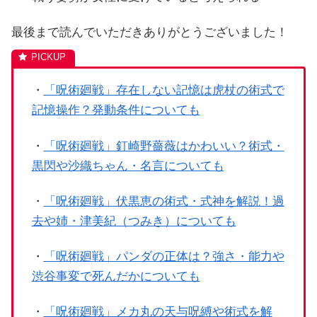
最後まで読んでいただきありがとうございました！
・
「呪術廻戦」存在しない記憶は虎杖の術式で
記憶操作？発動条件についても
・
「呪術廻戦」釘崎野薔薇はかわいい？術式・
黒閃や沙織ちゃん・名言についても
・
「呪術廻戦」伏黒恵の術式・式神を解説！過
去や姉・津美紀（つみき）についても
・
「呪術廻戦」パンダの正体は？強さ・能力や
渋谷事変で死んだかについても
・
「呪術廻戦」メカ丸の天与呪縛や術式を解