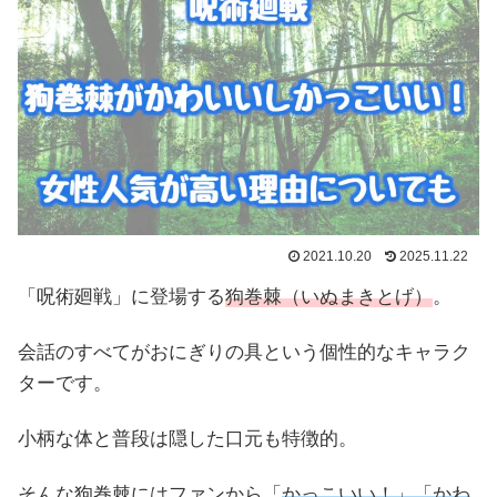
2021.10.20
2025.11.22
「呪術廻戦」に登場する
狗巻棘（いぬまきとげ）
。
会話のすべてがおにぎりの具という個性的なキャラク
ターです。
小柄な体と普段は隠した口元も特徴的。
そんな狗巻棘にはファンから「
かっこいい！」「かわ