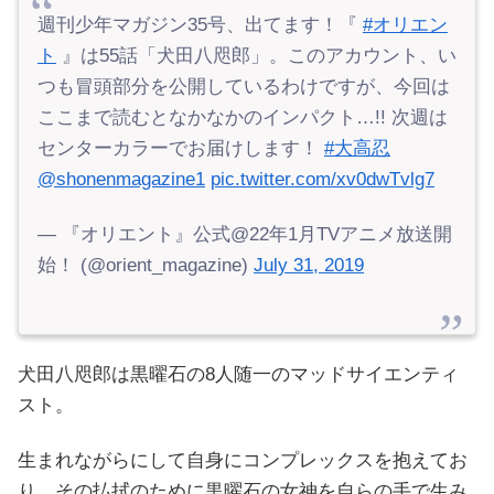
週刊少年マガジン35号、出てます！『
#オリエン
ト
』は55話「犬田八咫郎」。このアカウント、い
つも冒頭部分を公開しているわけですが、今回は
ここまで読むとなかなかのインパクト…!! 次週は
センターカラーでお届けします！
#大高忍
@shonenmagazine1
pic.twitter.com/xv0dwTvlg7
— 『オリエント』公式@22年1月TVアニメ放送開
始！ (@orient_magazine)
July 31, 2019
犬田八咫郎は黒曜石の8人随一のマッドサイエンティ
スト。
生まれながらにして自身にコンプレックスを抱えてお
り、その払拭のために黒曜石の女神を自らの手で生み