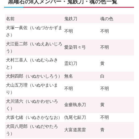
黒曜石の8人メンバー・鬼鉄刀・魂の色一覧
名前
鬼鉄刀
魂の色
犬塚一眞佐（いぬづかかずま
不明
不明
さ）
犬江藍二郎（いぬえあいじろ
愛染羽々弓
不明
う）
犬村三喜人（いぬむらみき
霊幻刀
黄
と）
犬飼四郎（いぬかいしろう）
無名
白
犬山五万理（いぬやまいま
不明
不明
り）
犬川清六（いぬかわせいろ
金瘡執糸刀
黄
く）
犬坂七緒（いぬさかななお）
仇尾七鉦刀
不明
犬田八咫郎（いぬだやたろ
大富道黒雷
青
う）