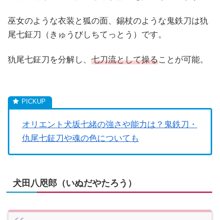
巫女のような衣装と狐の面、錫杖のような鬼鉄刀は犰
尾七鉦刀（きゅうびしちてっとう）です。
犰尾七鉦刀を分解し、
七刀流として操る
ことが可能。
オリエント犬坂七緒の強さや能力は？鬼鉄刀・
仇尾七鉦刀や魂の色についても
犬田八咫郎（いぬだやたろう）