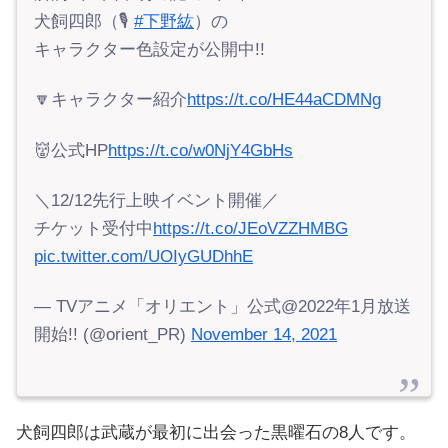
犬飼四郎（🎙
#下野紘
）の
キャラクター色設定が公開中!!
🔽キャラクター紹介
https://t.co/HE44aCDMNg
👹公式HP
https://t.co/w0NjY4GbHs
＼12/12先行上映イベント開催／
チケット受付中
https://t.co/JEoVZZHMBG
pic.twitter.com/UOIyGUDhhE
— TVアニメ「オリエント」公式@2022年1月放送
開始!! (@orient_PR)
November 14, 2021
犬飼四郎は武蔵が最初に出会った黒曜石の8人です。