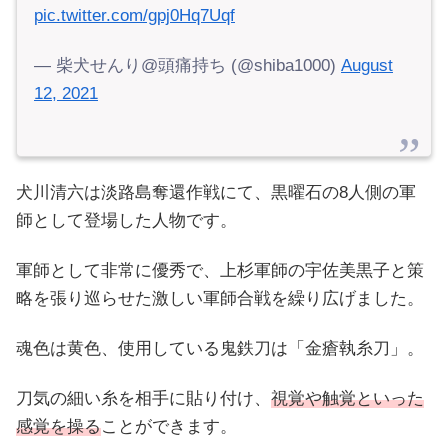
pic.twitter.com/gpj0Hq7Uqf
— 柴犬せんり@頭痛持ち (@shiba1000)
August
12, 2021
犬川清六は淡路島奪還作戦にて、黒曜石の8人側の軍
師として登場した人物です。
軍師として非常に優秀で、上杉軍師の宇佐美黒子と策
略を張り巡らせた激しい軍師合戦を繰り広げました。
魂色は黄色、使用している鬼鉄刀は「金瘡執糸刀」。
刀気の細い糸を相手に貼り付け、
視覚や触覚といった
感覚を操る
ことができます。