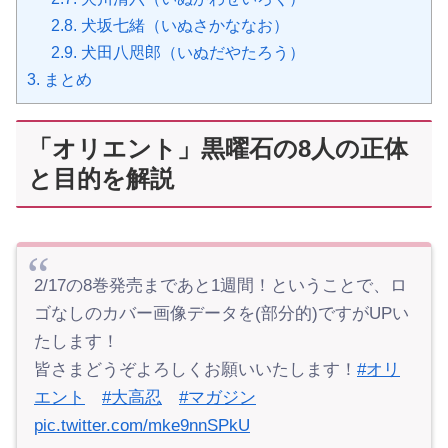
2.8.
犬坂七緒（いぬさかななお）
2.9.
犬田八咫郎（いぬだやたろう）
3.
まとめ
「オリエント」黒曜石の8人の正体
と目的を解説
2/17の8巻発売まであと1週間！ということで、ロ
ゴなしのカバー画像データを(部分的)ですがUPい
たします！
皆さまどうぞよろしくお願いいたします！
#オリ
エント
#大高忍
#マガジン
pic.twitter.com/mke9nnSPkU