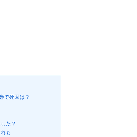
巻で死因は？
殺した？
表れも