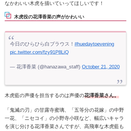
なかわいい木虎を描いていってほしいです！
木虎役の花澤香菜の声がかわいい
今日のひらひら白ブラウス！
#huedaytoevening
pic.twitter.com/fzy91P8LiQ
— 花澤香菜 (@hanazawa_staff)
October 21, 2020
木虎藍の声優を担当するのは声優の
花澤香菜さん。
「鬼滅の刃」の甘露寺蜜璃、「五等分の花嫁」の中野
一花、「ニセコイ」の小野寺小咲など、幅広いキャラ
を演じ分ける花澤香菜さんですが、高飛車な木虎藍も