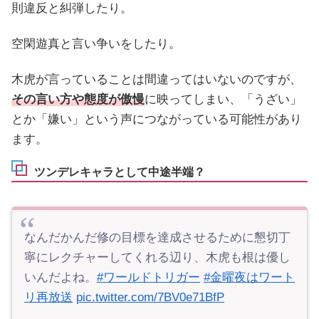
則違反と糾弾したり。
空閑遊真と言い争いをしたり。
木虎が言っていることは間違ってはいないのですが、
その言い方や態度が傲慢
に映ってしまい、「うざい」
とか「嫌い」という声につながっている可能性があり
ます。
ツンデレキャラとして中途半端？
なんだかんだ修の目標を達成させるために懇切丁
寧にレクチャーしてくれる辺り、木虎も根は優し
いんだよね。
#ワールドトリガー
#金曜夜はワート
リ再放送
pic.twitter.com/7BV0e71BfP