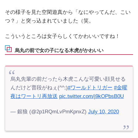
その様子を見た空閑遊真から「なにやってんだ、こい
つ？」と突っ込まれていました（笑。
こういうところは女子らしくてかわいいですね！
烏丸の前で女の子になる木虎がかわいい
烏丸先輩の前だったら木虎こんな可愛い顔見せる
んだけど普段がねぇ(^^;)
#ワールドトリガー
#金曜
夜はワートリ再放送
pic.twitter.com/j9kOPbsB0U
— 銀狼 (@2p1RQmLvPmKpnxZ)
July 10, 2020