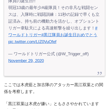
隊員の誕生日!!
弱冠13歳の最年少A級隊員！その非凡な戦闘セン
スは、入隊時に戦闘訓練：11秒の記録で早くも立
証済み。持ち前の機動力を活かし、オプショント
リガー韋駄天による高速斬撃を繰り出します！
#
ワールドトリガー
#黒江隊員お誕生日おめでとう
pic.twitter.com/LIZ0VuOfef
— ワールドトリガー公式 (@W_Trigger_off)
November 29, 2020
ここでは木虎藍と加古隊のアタッカー黒江双葉との関
係を考察します。
「黒江双葉は木虎が嫌い」ともささやかれています