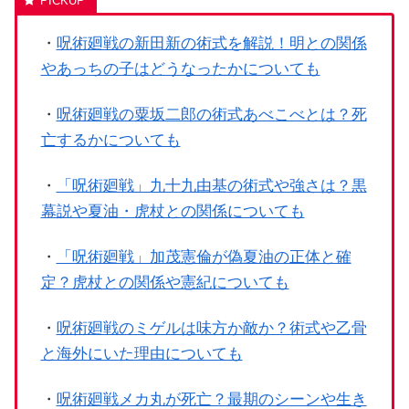
・
呪術廻戦の新田新の術式を解説！明との関係
やあっちの子はどうなったかについても
・
呪術廻戦の粟坂二郎の術式あべこべとは？死
亡するかについても
・
「呪術廻戦」九十九由基の術式や強さは？黒
幕説や夏油・虎杖との関係についても
・
「呪術廻戦」加茂憲倫が偽夏油の正体と確
定？虎杖との関係や憲紀についても
・
呪術廻戦のミゲルは味方か敵か？術式や乙骨
と海外にいた理由についても
・
呪術廻戦メカ丸が死亡？最期のシーンや生き