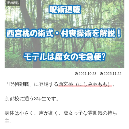
呪術廻戦
2021.10.23
2025.11.22
「呪術廻戦」に登場する
西宮桃（にしみやもも）
。
京都校に通う3年生です。
身体は小さく、声が高く、魔女っ子な雰囲気の持ち
主。