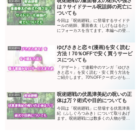
呪術廻戦の重面春太の術式や強さ
呪術廻戦
は、ジャンプの人気作品...
は？サイドテール呪詛師の死亡に
ついても
今回は「呪術廻戦」に登場するサイドテ
ールの術師、重面春太（しげもはるた）
にフォーカスを当てます。本編への登場
回数はさほど多くないですが、「俺が楽
しければいい」というなんとも自己中心
的な性格である、根っからの呪詛師で
ゆびさきと恋々(漫画)を安く読む
呪術廻戦
す。そんな重面春太の術式や...
方法！70％OFFで安く買うサービ
スについても
「デザート」で連載中のマンガ「ゆびさ
きと恋々」を安く読む・安く買う方法を
ご紹介します。70%OFFクーポンがもら
えるサービスや、600ポイントがもらえる
サービスなど、全部で5つのサービスを解
説します。お好きなサービスを選べばい
呪術廻戦の伏黒津美紀の呪いの正
呪術廻戦
いですが、迷う...
体は万？術式や目的についても
今回は「呪術廻戦」に登場する伏黒津美
紀（ふしぐろつみき）について取りあげ
ます。呪術廻戦には数多くの人物が登場
しますが、伏黒津美紀は、非術師かつ本
来であれば呪いに全く関係しない稀有な
存在でありました。しかしながら、「謎
の呪い」を受けたことによ...