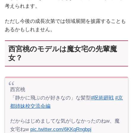
考えられます。
ただし今後の成長次第では領域展開を披露することも
あるかもしれません。
西宮桃のモデルは魔女宅の先輩魔
女？
西宮桃
「静かに飛ぶのが好きなの」な髪型
#呪術廻戦
#京
都姉妹校交流会編
だからはじめましてな気がしなかったのねw、魔
女宅ねw
pic.twitter.com/6KKqRngbpj