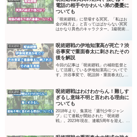
呪術廻戦
電話の相手やかわいい弟の憂憂に
ついても
「呪術廻戦」に登場する冥冥。「私はお
金の味方よ」と言ってはばからない冥冥
はかなり異色のキャラクター。1級呪術師
であることを活かして、とんでもない大
金を稼いでいます。この記事ではそんな
冥冥の術式や強さを解説します。また135
呪術廻戦の伊地知潔高が死亡？渋
呪術廻戦
話「渋谷事変52」...
谷事変で重面春太に刺されたその
後を解説
今回の記事は「呪術廻戦」の補助監督と
して活躍している伊地知潔高についてで
す。渋谷事変で、呪詛師・重面春太(しげ
もはるた)に背後から刺された伊地知潔
高。渋谷事変で伊地知は死亡したのでし
ょうか？呪詛師の重面春太に刺されたそ
呪術廻戦はわけわからん！難しす
呪術廻戦
の後を解説します。呪術...
ぎるし意味不明と言われる理由に
ついても
2018年より、集英社「週刊少年ジャン
プ」にて連載が開始された「呪術廻
戦」。2023年現在、連載5周年を迎え、ジ
ャンプの人気作品の１つとして多くの支
持を得ています。一方、呪術廻戦は話が
難しいと言われているのも事実。今回