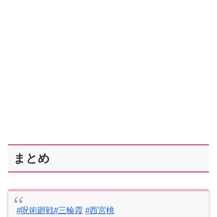
まとめ
#呪術廻戦
#三輪霞
#西宮桃