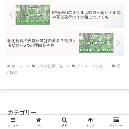
呪術廻戦のミゲルは味方か敵か？術式
や百鬼夜行のその後についても
呪術廻戦の夜蛾正道は内通者？裏切り
者なのか5つの理由を考察
ホーム
ブログ記事一覧
アニメ・マンガ
呪
術廻戦
カテゴリー
メニュー
ホーム
検索
トップ
サイドバー